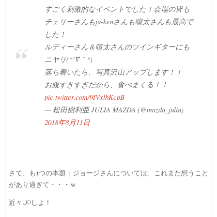
すごく刺激的なイベントでした！会場の皆も
チェリーさんもju-kenさんも喧太さんも最高で
した！
ルディーさん＆喧太さんのツインギターにも
ニヤリ(*´∇｀*)
落ち着いたら、写真沢山アップします！！
お腹すきすぎだから、食べまくる！！
pic.twitter.com/9IVxlbKcpB
— 松田樹利亜 JULIA MAZDA (@mazda_julia)
2018年8月11日
さて、も1つの本題：ジョージさんについては、これまた想うこと
があり過ぎて・・・ｗ
近々UPしよ！