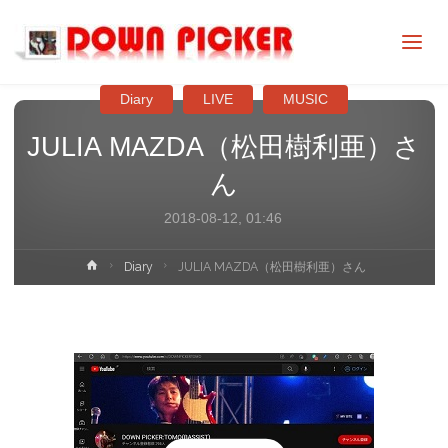
DOWN
PICKER
Diary
LIVE
MUSIC
JULIA MAZDA（松田樹利亜）さ
ん
2018-08-12, 01:46
ホ
Diary
JULIA MAZDA（松田樹利亜）さん
ー
ム