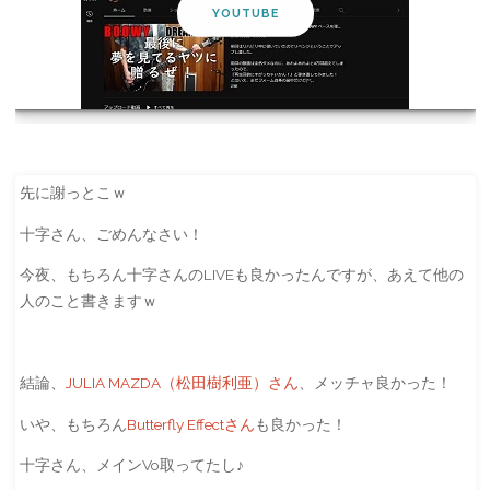
YOUTUBE
先に謝っとこｗ
十字さん、ごめんなさい！
今夜、もちろん十字さんのLIVEも良かったんですが、あえて他の
人のこと書きますｗ
結論、
JULIA MAZDA（松田樹利亜）さん
、メッチャ良かった！
いや、もちろん
Butterfly Effectさん
も良かった！
十字さん、メインVo取ってたし♪