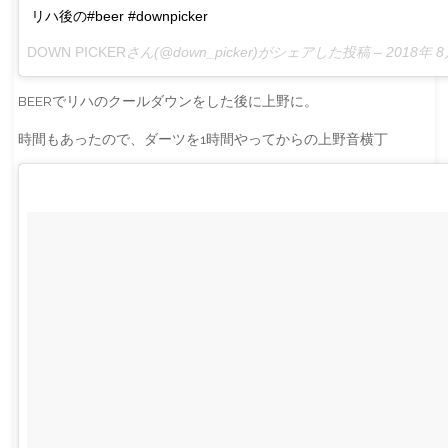
リハ後の#beer #downpicker
DOWN PICKER
さん(@down_picker)がシェアした投稿 –
2018年 
BEERでリハのクールダウンをした後に上野に。
時間もあったので、ダーツを1時間やってからの上野音横丁