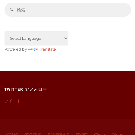
検
検
索
索
対
象
Powered by
Translate
TWITTER でフォロー
ツイート
HOME
PROFILE
SCHEDULE
SPIRIT
Circle
Others