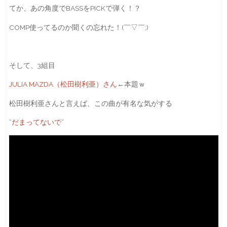
てか、あの角度でBASSをPICKで弾く！？
COMP使ってるのか聞くの忘れた！(￣▽￣;)
そして、3組目
JULIA MAZDA（松田樹利亜）さん
←本題ｗ
松田樹利亜さんと言えば、この曲が有名な気がする
”
だまってないで
”