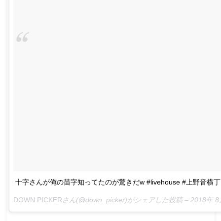
十字さんが俺の苗字知ってたのが驚きだw #livehouse #上野音横丁 #d
DOWN PICKER
さん(@down_picker)がシェアした投稿 –
2018年 