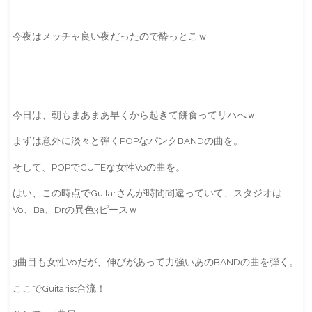
今夜はメッチャ良い夜だったので酔っとこｗ
今日は、朝もまあまあ早くから起きて餅食ってリハへｗ
まずは意外に淡々と弾くPOPなパンクBANDの曲を。
そして、POPでCUTEな女性Voの曲を。
はい、この時点でGuitarさんが時間間違っていて、スタジオは
Vo、Ba、Drの異色3ピースｗ
3曲目も女性Voだが、伸びがあって力強いあのBANDの曲を弾く。
ここでGuitarist合流！