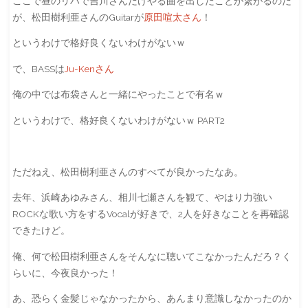
ここで昼のリハで吉川さんだけやる曲を出したことが繋がるのだ
が、松田樹利亜さんのGuitarが
原田喧太さん
！
というわけで格好良くないわけがないｗ
で、BASSは
Ju-Kenさん
俺の中では布袋さんと一緒にやったことで有名ｗ
というわけで、格好良くないわけがないｗ PART2
ただねえ、松田樹利亜さんのすべてが良かったなあ。
去年、浜崎あゆみさん、相川七瀬さんを観て、やはり力強い
ROCKな歌い方をするVocalが好きで、2人を好きなことを再確認
できたけど。
俺、何で松田樹利亜さんをそんなに聴いてこなかったんだろ？く
らいに、今夜良かった！
あ、恐らく金髪じゃなかったから、あんまり意識しなかったのか