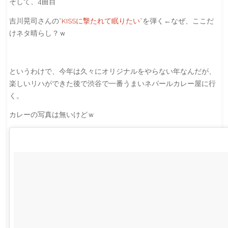
そして、4曲目
吉川晃司さんの”
KISSに撃たれて眠りたい
”を弾く←なぜ、ここだ
けネタ晴らし？ｗ
というわけで、今年は久々にオリジナルをやらない年なんだが、
楽しいリハができた後で渋谷で一番うまいネパールカレー屋に行
く。
カレーの写真は無いけどｗ