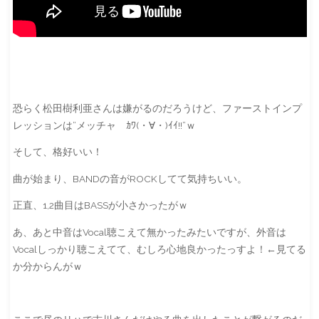
恐らく松田樹利亜さんは嫌がるのだろうけど、ファーストインプ
レッションは”メッチャ ｶﾜ(・∀・)ｲｲ!!”ｗ
そして、格好いい！
曲が始まり、BANDの音がROCKしてて気持ちいい。
正直、1,2曲目はBASSが小さかったがｗ
あ、あと中音はVocal聴こえて無かったみたいですが、外音は
Vocalしっかり聴こえてて、むしろ心地良かったっすよ！←見てる
か分からんがｗ