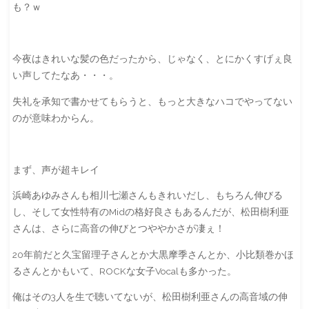
も？ｗ
今夜はきれいな髪の色だったから、じゃなく、とにかくすげぇ良
い声してたなあ・・・。
失礼を承知で書かせてもらうと、もっと大きなハコでやってない
のが意味わからん。
まず、声が超キレイ
浜崎あゆみさんも相川七瀬さんもきれいだし、もちろん伸びる
し、そして女性特有のMidの格好良さもあるんだが、松田樹利亜
さんは、さらに高音の伸びとつややかさが凄ぇ！
20年前だと久宝留理子さんとか大黒摩季さんとか、小比類巻かほ
るさんとかもいて、ROCKな女子Vocalも多かった。
俺はその3人を生で聴いてないが、松田樹利亜さんの高音域の伸