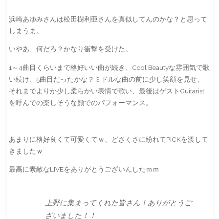
浜崎あゆみさんは松田樹利亜さんを真似してんのかな？と思って
しまうま。
いやあ、何だろ？かなり衝撃を受けた。
1～4曲目くらいまで格好いい曲が続き、Cool Beautyな雰囲気で歌
い続け、5曲目だったかな？ミドルな曲の前に少し笑顔を見せ、
それまでよりか少し柔らかい表情で歌い、最後はゲストGuitarist
を呼んでの楽しそうな顔でのパフォーマンス。
あまりに格好良くて可愛くてｗ、どさくさに紛れてPICKを渡して
きましたｗ
最高に素敵なLIVEをありがとうございんしたｍｍ
上野に集まってくれた皆さん！ありがとうご
ざいました！！