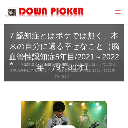
DOWN
PICKER
7 認知症とはボケでは無く、本
来の自分に還る幸せなこと（脳
血管性認知症5年目/2021～2022
ホ
0 認知症とは？脳血管性認知症
7 認知症とはボケでは無く、
年、79～80才）
ー
本来の自分に還る幸せなこと（脳血管性認知症5年目/2021～2022年、
ム
79～80才）