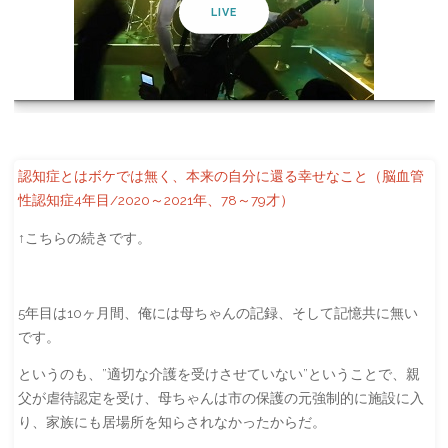
LIVE
認知症とはボケでは無く、本来の自分に還る幸せなこと（脳血管
性認知症4年目/2020～2021年、78～79才）
↑こちらの続きです。
5年目は10ヶ月間、俺には母ちゃんの記録、そして記憶共に無い
です。
というのも、”適切な介護を受けさせていない”ということで、親
父が虐待認定を受け、母ちゃんは市の保護の元強制的に施設に入
り、家族にも居場所を知らされなかったからだ。