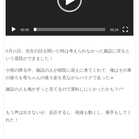
ヤ
ー
00:00
00:24
6月21日、先生の話を聞いた時は考えられなかった施設に戻ると
いう退院ができました！
小雨の降る中、施設の人が病院に迎えに来てくれて、俺はその車
の後ろを母ちゃんの後ろ姿を見ながらバイクで走ったｗ
施設の人も俺がずっと見てるので運転しにくかったかも？(^^ゞ
もう声は出さないが、反応するし、視線も動くし、握手もしてく
れた！