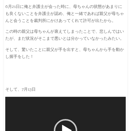
6月21日に俺と弁護士が会った時に、母ちゃんの状態があまりに
も良くないことを弁護士が認め、俺と一緒であれば親父が母ちゃ
んと会うことを裁判所にかけあってくれて許可が出たから。
この時の親父は母ちゃんが衰えてしまったことで、悲しんではい
たが、まだ状況がそこまで悪いとは分かっていなかったみたい。
そして、驚いたことに親父が手を出すと、母ちゃんから手を動か
し握手をした！
そして、7月13日
動
画
プ
レ
ー