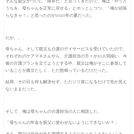
そんな親父がついに「限界だ」と言ってきたので、俺は『やっと
うちを、母ちゃんを正常に戻せる』とホッとしつつ、『俺が頑張
らなきゃ！』と思ったのが2020年の夏だった。
だが、、、
母ちゃん、そして親父も介護のデイサービスを受けていたので、
それぞれのケアマネさんやら、介護担当の方々が10人弱揃い、今
後の介護プランを立てようとする中、親父は俺がそこに参加して
いることが腹立たしく、ただ怒鳴っているだけだった。
結局、その日も何も解決せず、ただジリ貧になるだけで先が見え
ないままだった。
そして、俺は母ちゃんの介護担当の人に相談した。
「母ちゃんの年金を親父に使わせないようにできないか？」
そう、親父は自分が金を管理するようになったことをいいこと