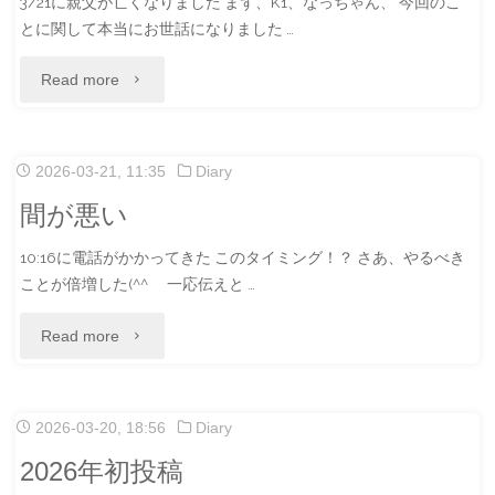
3/21に親父が亡くなりました まず、K1、なっちゃん、 今回のこ
て
とに関して本当にお世話になりました …
か
"2026
Read more
ら
年
の、
上
2026-03-21, 11:35
Diary
TARO
半
間が悪い
さ
期"
10:16に電話がかかってきた このタイミング！？ さあ、やるべき
ん
ことが倍増した(^^ゞ 一応伝えと …
あ
"間
Read more
り
が
が
悪
2026-03-20, 18:56
Diary
と
い"
2026年初投稿
う