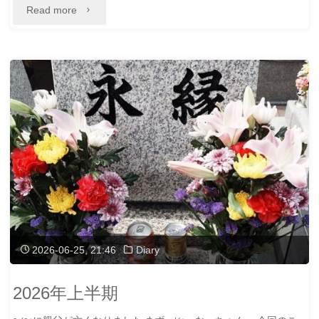
"マ
Read more
コ
フ
ェ
ス
27
を
振
り
2026-06-25, 21:46
Diary
返
2026年上半期
っ