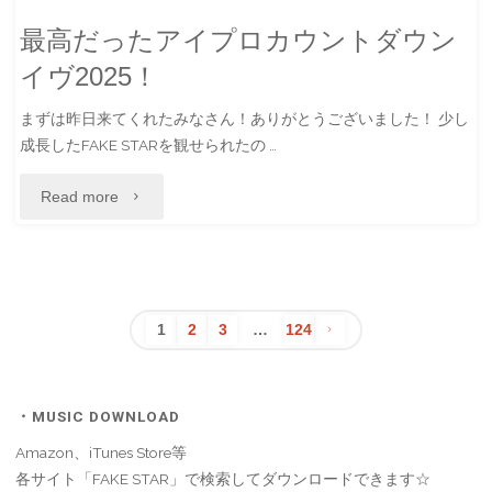
最高だったアイプロカウントダウン
イヴ2025！
まずは昨日来てくれたみなさん！ありがとうございました！ 少し
成長したFAKE STARを観せられたの …
"最
Read more
高
だ
っ
1
2
3
…
124
投
た
ア
・MUSIC DOWNLOAD
稿
Amazon、iTunes Store等
イ
の
各サイト「FAKE STAR」で検索してダウンロードできます☆