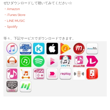
プ
ぜひダウンロードして聴いてみてください☆
ペ
・Amazon
ロ
・iTunes Store
ー
・LINE MUSIC
カ
・Spotify
ウ
ジ
等々、下記サービスでダウンロードできます。
ン
送
ト
り
ダ
ウ
ン
イ
ヴ