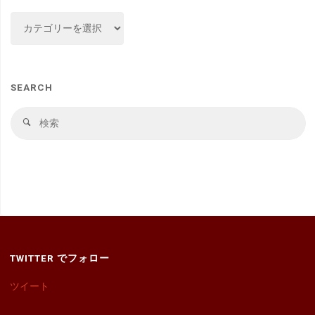
CATEGORY
SEARCH
検
検
索
索
対
象
TWITTER でフォロー
ツイート