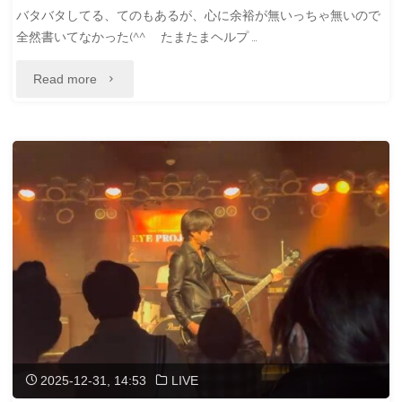
バタバタしてる、てのもあるが、心に余裕が無いっちゃ無いので
ご
全然書いてなかった(^^ゞ たまたまヘルプ …
ざ
"2026
Read more
い
年
ま
初
し
投
た
稿"
m(_
_)m"
2025-12-31, 14:53
LIVE