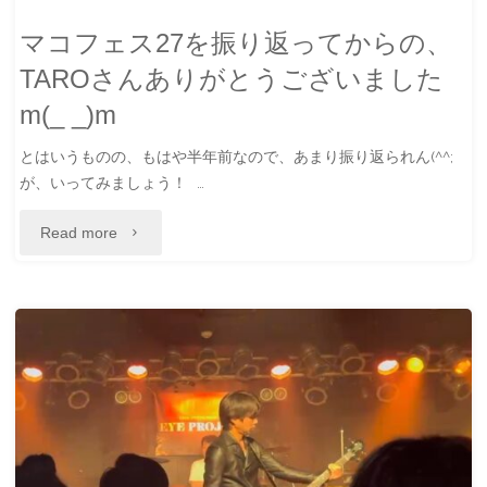
マコフェス27を振り返ってからの、
TAROさんありがとうございました
m(_ _)m
とはいうものの、もはや半年前なので、あまり振り返られん(^^;
が、いってみましょう！ …
"マ
Read more
コ
フ
ェ
ス
27