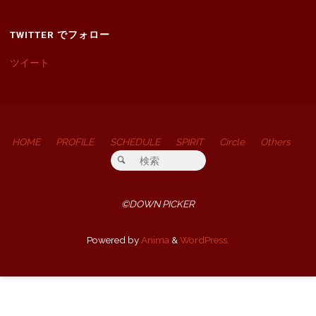
TWITTER でフォロー
ツイート
HOME
PROFILE
SCHEDULE
SPIRIT
Circle
Others
検索対象:
検索
©DOWN PICKER
Powered by
Anima
&
WordPress.