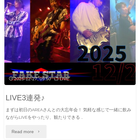
ン
m(_
ぎ
イ
_)m"
た
ヴ
AREA
2025！"
大
忘
年
2025-12-27, 09:50
LIVE
会！"
LIVE3連発♪
まずは初日のAREAさんとの大忘年会！ 気軽な感じで一緒に飲み
ながらLIVEをやったり、観たりできる …
"LIVE3
Read more