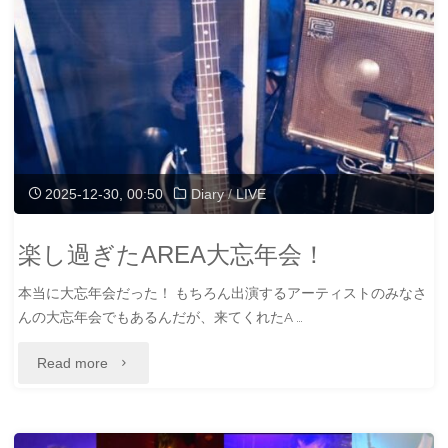
た
あ
ア
り
イ
が
プ
と
ロ
2025-12-30, 00:50
Diary
/
LIVE
う
カ
ご
楽し過ぎたAREA大忘年会！
ウ
ざ
本当に大忘年会だった！ もちろん出演するアーティストのみなさ
ン
い
んの大忘年会でもあるんだが、来てくれたA …
ト
ま
"楽
Read more
ダ
し
し
ウ
た
過