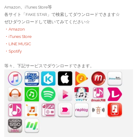
稿
Amazon、iTunes Store等
を
の
各サイト「FAKE STAR」で検索してダウンロードできます☆
終
ぜひダウンロードして聴いてみてください☆
ペ
・Amazon
え
・iTunes Store
ー
・LINE MUSIC
て、
・Spotify
と
ジ
等々、下記サービスでダウンロードできます。
い
送
う
り
か
TAKA
日
記？