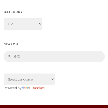
CATEGORY
CATEGORY
SEARCH
検
検
索
索
対
象
Powered by
Translate