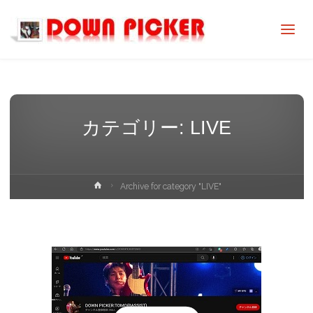
DOWN
PICKER
カテゴリー:
LIVE
ホ
Archive for category "LIVE"
ー
ム