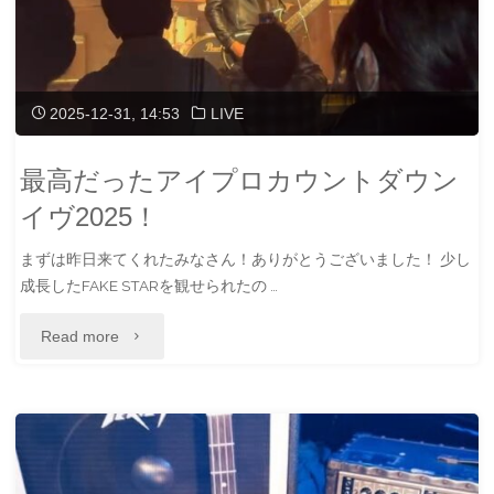
を
振
り
2025-12-31, 14:53
LIVE
返
最高だったアイプロカウントダウン
っ
イヴ2025！
て
まずは昨日来てくれたみなさん！ありがとうございました！ 少し
か
成長したFAKE STARを観せられたの …
ら
"最
Read more
の、
高
TARO
だ
さ
っ
ん