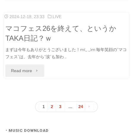
連
発
2024-12-18, 23:33
LIVE
♪"
マコフェス26を終えて、というか
TAKA日記？ｗ
まずは今年もありがとうございました！m(_ _)m 毎年笑顔の”マコ
フェス”は、去年から”涙”も加わ …
"マ
Read more
コ
フ
ェ
1
2
3
…
24
投
ス
26
・MUSIC DOWNLOAD