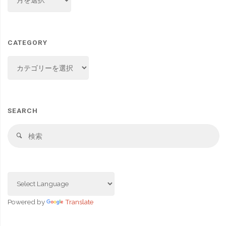
CATEGORY
CATEGORY
SEARCH
検
検
索
索
対
象
Powered by
Translate