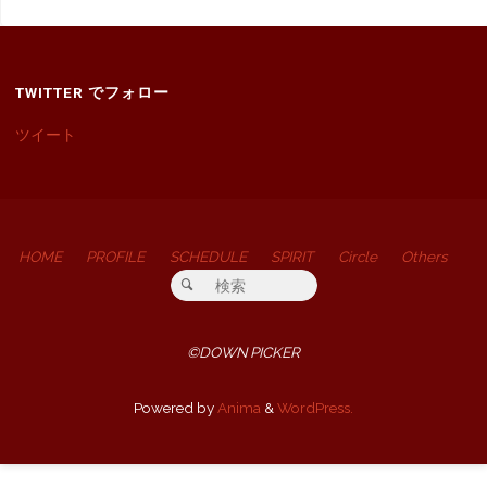
TWITTER でフォロー
ツイート
HOME
PROFILE
SCHEDULE
SPIRIT
Circle
Others
検索対象:
検索
©DOWN PICKER
Powered by
Anima
&
WordPress.