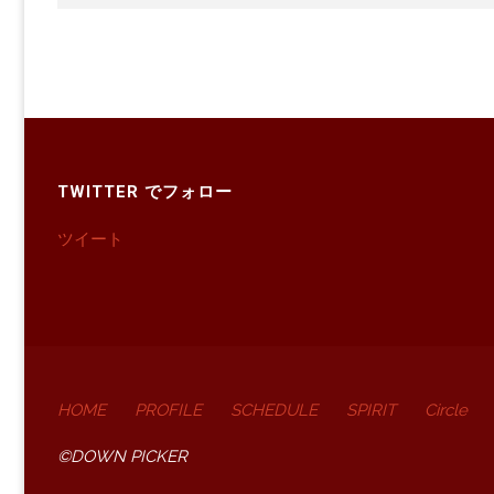
TWITTER でフォロー
ツイート
HOME
PROFILE
SCHEDULE
SPIRIT
Circle
©DOWN PICKER