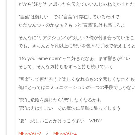
だから”好き”だと思ったら伝えていいんじゃねえか？ただ
”言葉”は難しい でも”言葉”は存在しているわけで
ただなんつ～のかなぁ？もっと”言葉”以外も感じろよ
そんなに”リアクション”が欲しい？俺が付き合っている
でも、きちんとそれ以上に想いを色々な手段で伝えよう
”Do you remember?”って好きだなぁ。まず響きがいい
そして、そんな気持ちをずっと持ち続けていく
”音楽”って何だろう？楽しくなれるもの？悲しくなれるも
俺にとってはコミュニケーションの一つの手段でしかな
”恋”に危険を感じたら”恋”しなくなるかも
”恋”の力はすごい その魔法に簡単に酔ってしまう
”夏” 悲しいことがけっこう多い WHY?
MESSAGE2
/
MESSAGE4