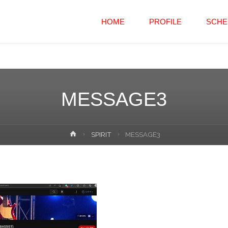
コ
HOME
PROFILE
SCHE
ン
テ
ン
MESSAGE3
ツ
ホ
SPIRIT
MESSAGE3
へ
ー
ム
ス
キ
ッ