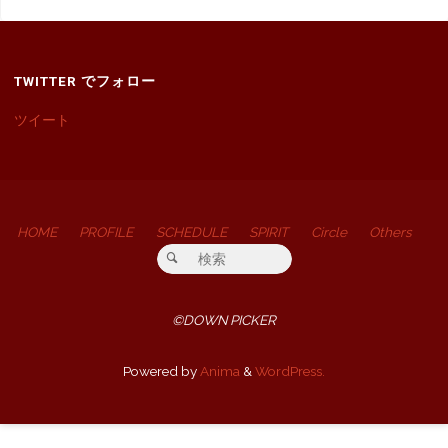
TWITTER でフォロー
ツイート
HOME
PROFILE
SCHEDULE
SPIRIT
Circle
Others
検索対象:
検索
©DOWN PICKER
Powered by
Anima
&
WordPress.