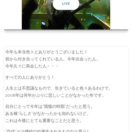
LIVE
今年も本当色々とありがとうございました！
前から付き合ってくれている人、今年出会った人、
今年久々に再会した人・・・
すべての人にありがとう！
人生とは不思議なもので、生きていると色々あるわけで、
2008年は何年かぶりに悲しいことがなかった年です。
自分にとって今年は”我慢の時期”だったと思う。
ある種”らしさ”がなかったかも知れないけど、
これは今後にとても重要なことだと思う。
”自信”とは継続の結果生まれるものだと思うし。