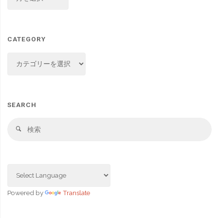
CATEGORY
CATEGORY
SEARCH
検
検
索
索
対
象
Powered by
Translate