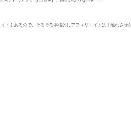
らアピッたという話もw）、時間が足りなひf(^_^;
エイトもあるので、そろそろ本格的にアフィリエイトは手離れさせ