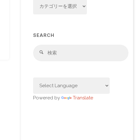
CATEGORY
SEARCH
検
検
索
索
対
象:
Powered by
Translate