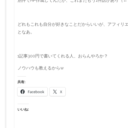
別件でHP作成してんだが、これまたもう1件話があり（←自
どれもこれも自分が好きなことだからいいが、アフィリ
となあ。
1記事300円で書いてくれる人、おらんやろか？
ノウハウも教えるからw
共有:
Facebook
X
いいね: