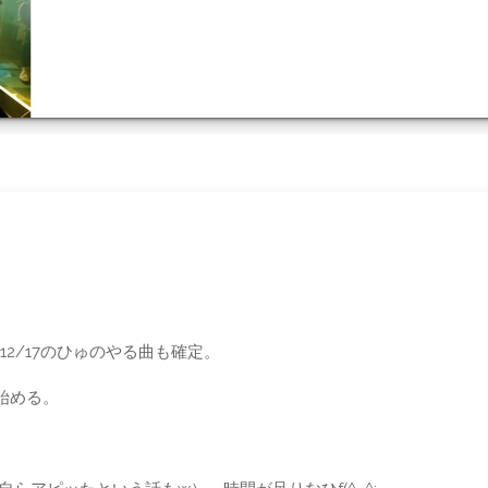
YOUTUBE
プ
2/17のひゅのやる曲も確定。
始める。