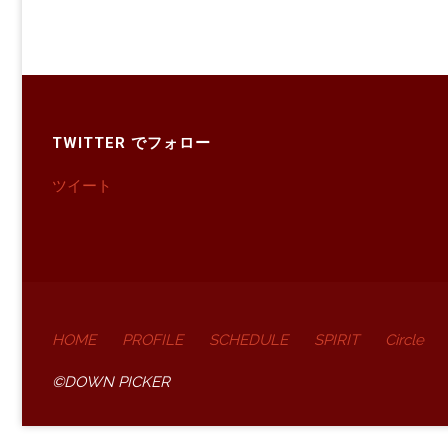
TWITTER でフォロー
ツイート
HOME
PROFILE
SCHEDULE
SPIRIT
Circle
©DOWN PICKER