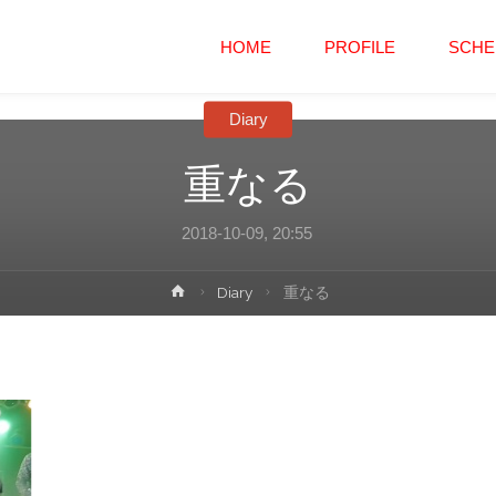
コ
HOME
PROFILE
SCHE
ン
Diary
テ
重なる
ン
2018-10-09, 20:55
ツ
ホ
Diary
重なる
へ
ー
ム
ス
キ
ッ