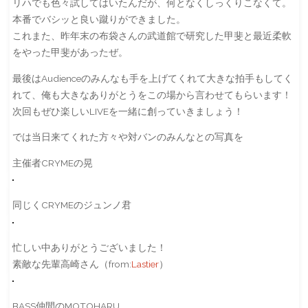
リハでも色々試してはいたんだが、何となくしっくりこなくて。
本番でバシッと良い蹴りができました。
これまた、昨年末の布袋さんの武道館で研究した甲斐と最近柔軟
をやった甲斐があったぜ。
最後はAudienceのみんなも手を上げてくれて大きな拍手もしてく
れて、俺も大きなありがとうをこの場から言わせてもらいます！
次回もぜひ楽しいLIVEを一緒に創っていきましょう！
では当日来てくれた方々や対バンのみんなとの写真を
主催者CRYMEの晃
同じくCRYMEのジュンノ君
忙しい中ありがとうございました！
素敵な先輩高崎さん（from:
Lastier
）
BASS仲間のMOTOHARU