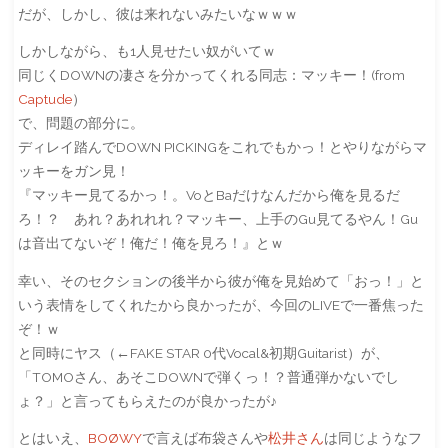
だが、しかし、彼は来れないみたいなｗｗｗ
しかしながら、も1人見せたい奴がいてｗ
同じくDOWNの凄さを分かってくれる同志：マッキー！(from
Captude
）
で、問題の部分に。
ディレイ踏んでDOWN PICKINGをこれでもかっ！とやりながらマ
ッキーをガン見！
『マッキー見てるかっ！。VoとBaだけなんだから俺を見るだ
ろ！？ あれ？あれれれ？マッキー、上手のGu見てるやん！Gu
は音出てないぞ！俺だ！俺を見ろ！』とｗ
幸い、そのセクションの後半から彼が俺を見始めて「おっ！」と
いう表情をしてくれたから良かったが、今回のLIVEで一番焦った
ぞ！ｗ
と同時にヤス（←FAKE STAR 0代Vocal&初期Guitarist）が、
「TOMOさん、あそこDOWNで弾くっ！？普通弾かないでし
ょ？」と言ってもらえたのが良かったが♪
とはいえ、
BOØWY
で言えば布袋さんや
松井さん
は同じようなフ