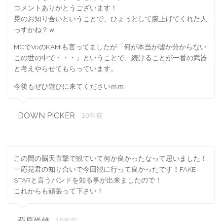
コメントありがとうございます！
晃のお知り合いということで、ひょっとして腕上げてくれた人
っすかね？ｗ
MCでVoのKAMIも言ってましたが「何が本当か嘘か分からない
この世の中で・・・」ということで、続けることが一番の武器
と考えやらせてもらっています。
今後もぜひ遊びに来てくださいｍｍ
DOWN PICKER
10年前
この間の脳天直撃で観ていて何か良かったなって思いました！
一応晃君の知り合いで今回観に行って良かったです！FAKE
STARと言うバンドを知る事が出来ましたので！
これからも頑張って下さい！
萩原尚雄
10年前