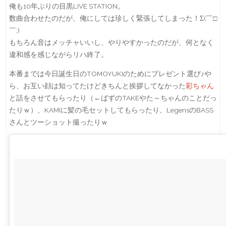
俺も10年ぶりの目黒LIVE STATION。
数曲合わせたのだが、俺にしては珍しく緊張してしまった！Σ(￣□
￣;)
もちろん音はメッチャいいし、やりやすかったのだが、何となく
違和感を感じながらリハ終了。
本番までは今日誕生日のTOMOYUKIのためにプレゼント選び♪や
ら、お互い顔は知ってたけどきちんと挨拶してなかった
彩ちゃん
と話をさせてもらったり（←ばずのTAKEやた～ちゃんのことだっ
たりｗ）、KAMIに髪の毛セットしてもらったり、LegensのBASS
さんとツーショット撮ったりｗ