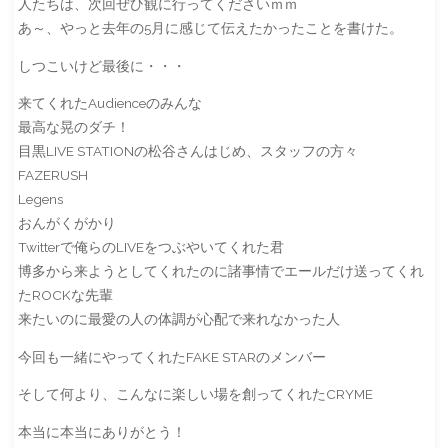
人たちは、次回ぜひ観に行ってくださいｍｍ
あ～、やっと去年の5月に感じて伝えたかったことを書けた。
しつこいけど最後に・・・
来てくれたAudienceのみんな
最高な晃のダチ！
目黒LIVE STATIONの松谷さんはじめ、スタッフの方々
FAZERUSH
Legens
おんがくがかり
Twitterで俺らのLIVEをつぶやいてくれた君
博多から来ようとしてくれたのに諸事情でエールだけ送ってくれ
たROCKな先輩
来たいのに最愛の人の体調が心配で来れなかった人
今回も一緒にやってくれたFAKE STARのメンバー
そして何より、こんなに楽しい場を創ってくれたCRYME
本当に本当にありがとう！