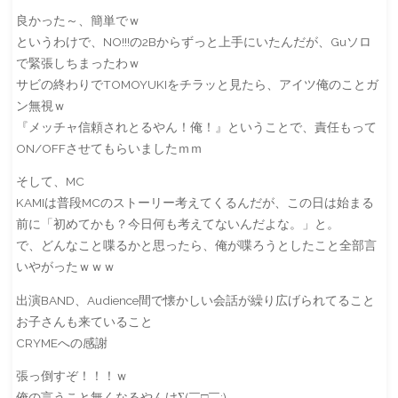
良かった～、簡単でｗ
というわけで、NO!!!の2Bからずっと上手にいたんだが、Guソロ
で緊張しちまったわｗ
サビの終わりでTOMOYUKIをチラッと見たら、アイツ俺のことガ
ン無視ｗ
『メッチャ信頼されとるやん！俺！』ということで、責任もって
ON/OFFさせてもらいましたｍｍ
そして、MC
KAMIは普段MCのストーリー考えてくるんだが、この日は始まる
前に「初めてかも？今日何も考えてないんだよな。」と。
で、どんなこと喋るかと思ったら、俺が喋ろうとしたこと全部言
いやがったｗｗｗ
出演BAND、Audience間で懐かしい会話が繰り広げられてること
お子さんも来ていること
CRYMEへの感謝
張っ倒すぞ！！！ｗ
俺の言うこと無くなるやんけΣ(￣□￣;)