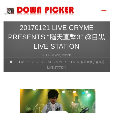
DOWN
PICKER
LIVE
MUSIC
20170121 LIVE CRYME
PRESENTS “脳天直撃3” @目黒
LIVE STATION
2017-01-22, 23:28
ホ
LIVE
20170121 LIVE CRYME PRESENTS “脳天直撃3” @目黒
ー
LIVE STATION
ム