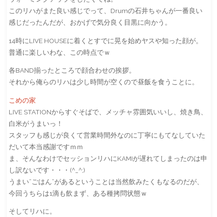
このリハがまた良い感じでって、Drumの石井ちゃんが一番良い
感じだったんだが、おかげで気分良く目黒に向かう。
14時にLIVE HOUSEに着くとすでに晃を始めヤスや知った顔が。
普通に楽しいわな、この時点でｗ
各BAND揃ったところで顔合わせの挨拶。
それから俺らのリハは少し時間が空くので昼飯を食うことに。
こめの家
LIVE STATIONからすぐそばで、メッチャ雰囲気いいし、焼き鳥、
白米がうまいっ！
スタッフも感じが良くて営業時間外なのに丁寧にもてなしていた
だいて本当感謝ですｍｍ
ま、そんなわけでセッションリハにKAMIが遅れてしまったのは申
し訳ないです・・・(^_^;)
うまい”ごはん”があるということは当然飲みたくもなるのだが、
今回うちらは1滴も飲まず、ある種拷問状態ｗ
そしてリハに。