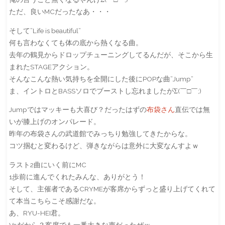
ただ、良いMCだったなあ・・・
そして”Life is beautiful”
何も言わなくても体の底から熱くなる曲。
去年の鶴見からドロップチューニングしてるんだが、そこから生
まれたSTAGEアクション。
そんなこんな熱い気持ちを全開にした後にPOPな曲”Jump”
ま、イントロとBASSソロでブーストし忘れましたがΣ(￣□￣;)
Jumpではマッキーも大喜び？だったはずの
布袋さん
直伝では無
いが膝上げのオンパレード。
昨年の布袋さんの武道館でみっちり勉強してきたからな。
コツ掴むと変わるけど、弾きながらは意外に大変なんすよｗ
ラスト2曲にいく前にMC
1歩前に進んでくれたみんな、ありがとう！
そして、主催者であるCRYMEが客席からずっと盛り上げてくれて
て本当こちらこそ感謝だな。
あ、RYU-HEI君。
Voだから？客席でも一番大きな声だったぜｗ