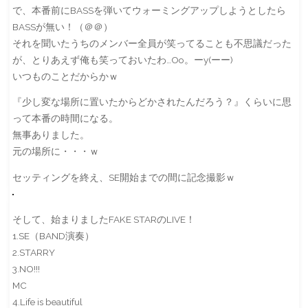
で、本番前にBASSを弾いてウォーミングアップしようとしたら
BASSが無い！（＠＠）
それを聞いたうちのメンバー全員が笑ってることも不思議だった
が、とりあえず俺も笑っておいたわ…Oo。ーy(ーー)
いつものことだからかｗ
『少し変な場所に置いたからどかされたんだろう？』くらいに思
って本番の時間になる。
無事ありました。
元の場所に・・・ｗ
セッティングを終え、SE開始までの間に記念撮影ｗ
そして、始まりましたFAKE STARのLIVE！
1.SE（BAND演奏）
2.STARRY
3.NO!!!
MC
4.Life is beautiful