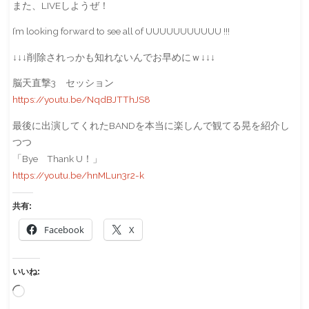
また、LIVEしようぜ！
I’m looking forward to see all of UUUUUUUUUUU !!!
↓↓↓削除されっかも知れないんでお早めにｗ↓↓↓
脳天直撃3 セッション
https://youtu.be/NqdBJTThJS8
最後に出演してくれたBANDを本当に楽しんで観てる晃を紹介し
つつ
「Bye Thank U！」
https://youtu.be/hnMLun3r2-k
共有:
Facebook
X
いいね:
読
み