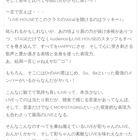
そして去年と比べて今回の方がさらに良いっ！
一言で言えば・・・
『LIVE HOUSEでこのクラスのVocalを聴けるのはラッキー♪』
叱られるかもしれないが、あの頃より肩の力が抜け余裕がありつ
つ、STAGEだけでなくAudienceもLIVE HOUSEのスタッフもすべ
てを巻き込んで、すべてをHAPPYにさせ、そして心に突き刺さる
歌声と豊か過ぎる表情と全身を使った表現力。
あ、結局一言じゃねえやΣ(￣□￣;)
もちろん、そこにはDrのAKI君はじめ、Gu、Baといった最強のメ
ンバーがいるからなんだがヤバい！
こんなに観てて気持ち良いLIVEって、本当少ない。
LIVEってのは当たり前だが、聴覚で感じる音楽があってなんぼ。
そして、音楽だけでなくMCやSTAGINGといった視覚的な表現力
も合わさって最高のLIVEとなる。
そんなこんなのすべてを兼ね備えているLIVEが彩ちゃんのLIVE。
おんがくがかり、そして彩ちゃんの素敵なLIVEを味わえなかった