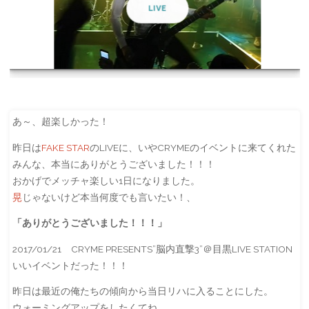
LIVE
あ～、超楽しかった！
昨日は
FAKE STAR
のLIVEに、いやCRYMEのイベントに来てくれた
みんな、本当にありがとうございました！！！
おかげでメッチャ楽しい1日になりました。
晃
じゃないけど本当何度でも言いたい！、
「ありがとうございました！！！」
2017/01/21 CRYME PRESENTS”脳内直撃3”＠目黒LIVE STATION
いいイベントだった！！！
昨日は最近の俺たちの傾向から当日リハに入ることにした。
ウォーミングアップをしたくてね。