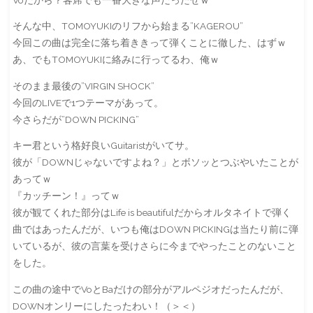
そんな中、TOMOYUKIのリフから始まる”KAGEROU”
今回この曲は完全に落ち着ききって弾くことに徹した、はずｗ
あ、でもTOMOYUKIに絡みに行ってるわ、俺ｗ
そのまま最後の”VIRGIN SHOCK”
今回のLIVEで1つテーマがあって。
今さらだが”DOWN PICKING”
キー君という格好良いGuitaristがいてサ。
彼が「DOWNじゃないですよね？」とボソッとつぶやいたことが
あってｗ
『カッチーン！』ってｗ
彼が観てくれた部分はLife is beautifulだからオルタネイトで弾く
曲ではあったんだが、いつも俺はDOWN PICKINGは当たり前に弾
いているが、彼の言葉を受けさらに今までやったことのないこと
をした。
この曲の途中でVoとBaだけの部分がアルペジオだったんだが、
DOWNオンリーにしたったわい！（＞＜）