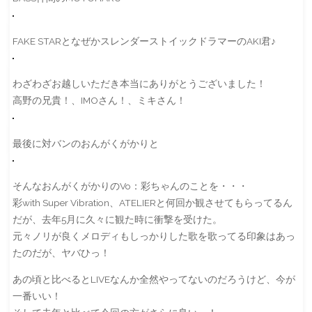
FAKE STARとなぜかスレンダーストイックドラマーのAKI君♪
わざわざお越しいただき本当にありがとうございました！
高野の兄貴！、IMOさん！、ミキさん！
最後に対バンのおんがくがかりと
そんなおんがくがかりのVo：彩ちゃんのことを・・・
彩with Super Vibration、ATELIERと何回か観させてもらってるん
だが、去年5月に久々に観た時に衝撃を受けた。
元々ノリが良くメロディもしっかりした歌を歌ってる印象はあっ
たのだが、ヤバひっ！
あの頃と比べるとLIVEなんか全然やってないのだろうけど、今が
一番いい！