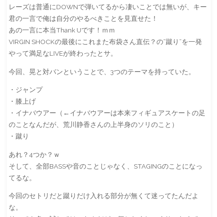
レーズは普通にDOWNで弾いてるから凄いことでは無いが、キー
君の一言で俺は自分のやるべきことを見直せた！
あの一言に本当Thank Uです！ｍｍ
VIRGIN SHOCKの最後にこれまた布袋さん直伝？の”蹴り”を一発
やって満足なLIVEが終わったとサ。
今回、晃と対バンということで、3つのテーマを持っていた。
・ジャンプ
・膝上げ
・イナバウアー（←イナバウアーは本来フィギュアスケートの足
のことなんだが、荒川静香さんの上半身のソリのこと）
・蹴り
あれ？4つか？ｗ
そして、全部BASSや音のことじゃなく、STAGINGのことになっ
てるな。
今回のセトリだと蹴りだけ入れる部分が無くて迷ってたんだよ
な。