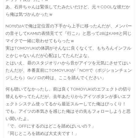
あ、石井ちゃんは緊張してたみたいだけど、元々COOLな彼だか
ら俺は気づかんかったｗ
NO!!!の2Aで俺は定位置の下手から上手に移ったんだが、メンバー
の音そしてKAMIの表情見てて『行こ♪』と思って2BはKAMIと同じ
マイクで一緒に歌わせてもらったｗ
実はTOMOYUKIの体調がそんなに良くなくて、もちろんインフル
とかじゃないんだが心配はしてたんだよな。
とはいえ、昼のスタジオリハから音がアイツを元気にさせてはい
たんだが、本番直前にTOMOYUKIが「NO!!!で（ポジションチェン
ジしたら）Guソロの時は、ここを踏んでください」
何も聴いてなかったし、前は良くTOMOYUKIのエフェクトの切り
替えもやってたんだが、去年あたりからアイツボタンが多いエフ
ェクトシステム使ってるから最近スルーしてた俺はびっくり！
でも、アイツの本気さを感じた俺はその先もフォローしようと思
い聞いたよ。
「で、OFFにするのはどこを踏めばいいの？」
「同じところを踏めば大丈夫です！」