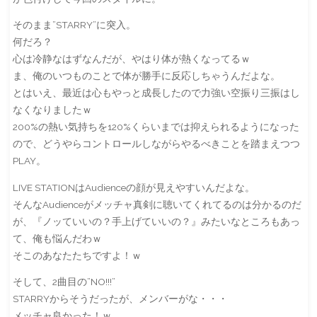
そのまま”STARRY”に突入。
何だろ？
心は冷静なはずなんだが、やはり体が熱くなってるｗ
ま、俺のいつものことで体が勝手に反応しちゃうんだよな。
とはいえ、最近は心もやっと成長したので力強い空振り三振はし
なくなりましたｗ
200%の熱い気持ちを120%くらいまでは抑えられるようになった
ので、どうやらコントロールしながらやるべきことを踏まえつつ
PLAY。
LIVE STATIONはAudienceの顔が見えやすいんだよな。
そんなAudienceがメッチャ真剣に聴いてくれてるのは分かるのだ
が、『ノッていいの？手上げていいの？』みたいなところもあっ
て、俺も悩んだわｗ
そこのあなたたちですよ！ｗ
そして、2曲目の”NO!!!”
STARRYからそうだったが、メンバーがな・・・
メッチャ良かった！ｗ