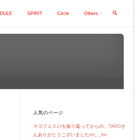
検索
DULE
SPIRIT
Circle
Others
人気のページ
マコフェス27を振り返ってからの、TAROさ
んありがとうございましたm(_ _)m