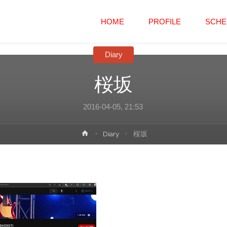
コ
HOME
PROFILE
SCHE
ン
Diary
テ
桜坂
ン
2016-04-05, 21:53
ツ
ホ
Diary
桜坂
へ
ー
ム
ス
キ
ッ