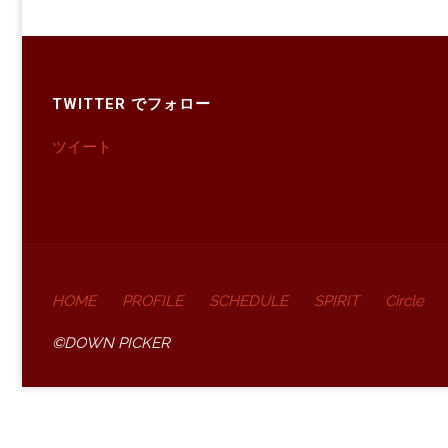
TWITTER でフォロー
ツイート
HOME
PROFILE
SCHEDULE
SPIRIT
Circle
©DOWN PICKER