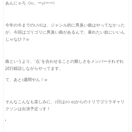
あんにゃろ…Oo。ーy(ーー)
今年の今までのLIVEは、ジャンル的に男臭い曲はやってなかった
が、今回はゴリゴリに男臭い曲があるんで、暴れたい奴にいいん
じゃなひ？w
曲というより、“点”を合わせることの難しさをメンバーそれぞれ
試行錯誤しながらやってます。
て、あと1週間やん！w
そんなこんなも楽しみに、2日は20:45からのトリでゴリラギャリ
クソンは出演予定っす！