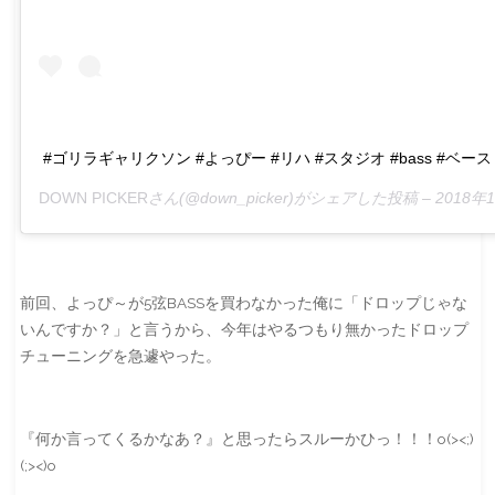
#ゴリラギャリクソン #よっぴー #リハ #スタジオ #bass #ベース #d
DOWN PICKER
さん(@down_picker)がシェアした投稿 –
2018年
前回、よっぴ～が5弦BASSを買わなかった俺に「ドロップじゃな
いんですか？」と言うから、今年はやるつもり無かったドロップ
チューニングを急遽やった。
『何か言ってくるかなあ？』と思ったらスルーかひっ！！！o(><;)
(;><)o