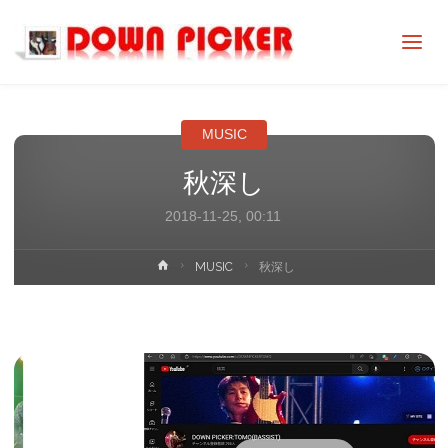
DOWN
PICKER
MUSIC
秋深し
2018-11-25, 00:11
ホ
MUSIC
秋深し
ー
ム