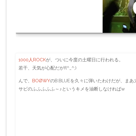
LIVE
1000人ROCK
が、ついに今度の土曜日に行われる。
若干、天気が心配だがf(^_^;)
んで、
BOØWY
のB.BLUEを久々に弾いたわけだが、ま
サビのふふふふふ～♪というキメを油断しなければw