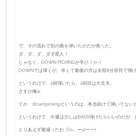
で、その流れで別の曲を弾いたのだが焦った。
ダ、ダ、ダ、ダダ星人！
じゃなく、DOWN PICKINGが辛ひ…(-o-;)
DOWNでは弾くが、辛くて最後の方は全部8分音符で弾け
というわけで、2回弾いたら、2回目は大丈夫。
さすが俺w
てか、downpickingというのは、本当続けて弾いてな
というわけで、今週は少しはBASS弾けたらいいのだが
とりあえず腹減ったわ…Oo。ーy(ーー)