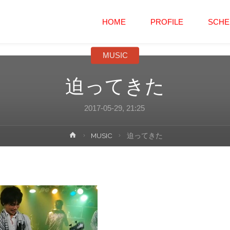
コ
HOME
PROFILE
SCHE
ン
MUSIC
テ
迫ってきた
ン
2017-05-29, 21:25
ツ
ホ
MUSIC
迫ってきた
へ
ー
ム
ス
キ
ッ