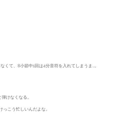
なくて、8小節中1回は4分音符を入れてしまうま…。
いと弾けなくなる。
、けっこう忙しいんだよな。