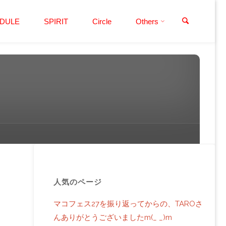
検索
DULE
SPIRIT
Circle
Others
人気のページ
マコフェス27を振り返ってからの、TAROさ
んありがとうございましたm(_ _)m