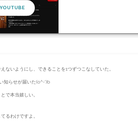
TUBE
プ
えないようにし、できることを1つずつこなしていた。
らせが届いた(o^-‘)b
ことで本当嬉しい。
してるわけですよ。