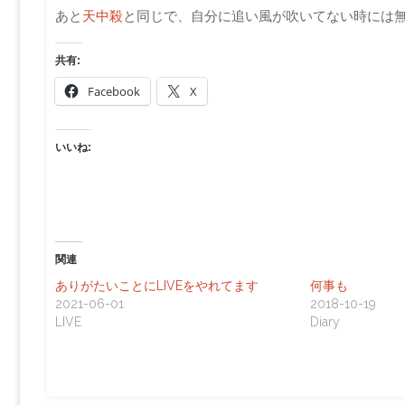
あと
天中殺
と同じで、自分に追い風が吹いてない時には無理
共有:
Facebook
X
いいね:
関連
ありがたいことにLIVEをやれてます
何事も
2021-06-01
2018-10-19
LIVE
Diary