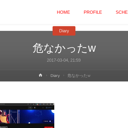
コ
HOME
PROFILE
SCHE
ン
Diary
テ
危なかったw
ン
2017-03-04, 21:59
ツ
ホ
Diary
危なかったw
へ
ー
ム
ス
キ
ッ