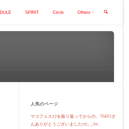
検索
DULE
SPIRIT
Circle
Others
人気のページ
マコフェス27を振り返ってからの、TAROさ
んありがとうございましたm(_ _)m