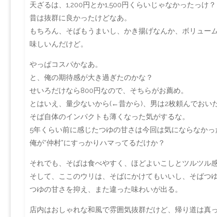
天ざるは、1,200円とか1,500円くらいじゃなかったっけ？
昔は抜群に良かったけどなあ。
もちろん、そばもうまいし、かき揚げなんか、ボリュー
味しいんだけど。
やっぱコスパかなあ。
と、俺の期待感が大き過ぎたのかな？
せいろだけなら800円なので、そちらがお薦め。
とはいえ、量少ないから(←昔から)、男は2枚頼んでおい
そば自体のインパクトも薄くなった気がするな。
5年くらい前に感じたつゆの甘さは今回は気にならなかっ
俺が“仲村”にすっかりハマってるだけか？
それでも、そばは食べやすく、ほどよいこしとツルツル
そして、ここのウリは、そばにかけてもいいし、そばつゆ
つゆの甘さを抑え、また違った味わいが出る。
店内はおしゃれな和風で雰囲気抜群だけど、帰り道は真