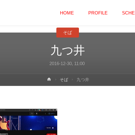
コ
HOME
PROFILE
SCHE
ン
そば
テ
九つ井
ン
2016-12-30, 11:00
ツ
ホ
そば
九つ井
へ
ー
ム
ス
キ
ッ