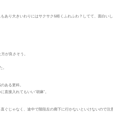
ムもあり大きいわりにはサクサク&軽くふわふわ？してて、面白いし
た方が良さそう。
た。
感のある更科。
に直接入れてもいい“胡麻”。
っ直ぐじゃなく、途中で階段左の廊下に行かないといけないので注