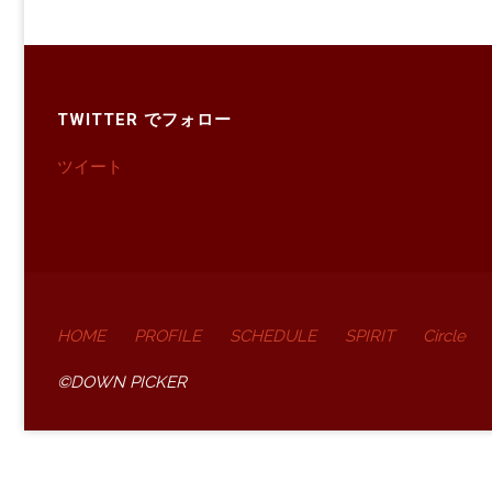
TWITTER でフォロー
ツイート
HOME
PROFILE
SCHEDULE
SPIRIT
Circle
©DOWN PICKER