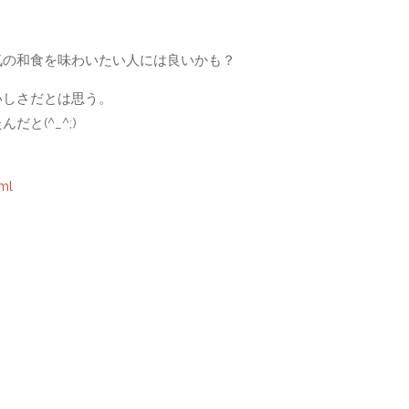
気の和食を味わいたい人には良いかも？
いしさだとは思う。
と(^_^;)
ml