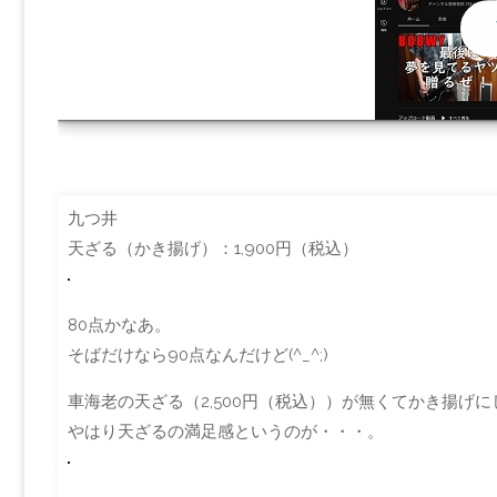
Y
九つ井
天ざる（かき揚げ）：1,900円（税込）
80点かなあ。
そばだけなら90点なんだけど(^_^;)
車海老の天ざる（2,500円（税込））が無くてかき揚げ
やはり天ざるの満足感というのが・・・。