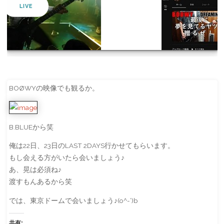
YOUTUBE
BOØWYの映像でも観るか。
B.BLUEから笑
俺は22日、23日のLAST 2DAYS行かせてもらいます。
もし会える方がいたら会いましょう♪
あ、晃は必須ね♪
渡すもんあるから笑
では、東京ドームで会いましょう♪(o^-‘)b
共有: