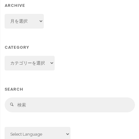
ARCHIVE
ARCHIVE
CATEGORY
CATEGORY
SEARCH
検
検
索
索
対
象