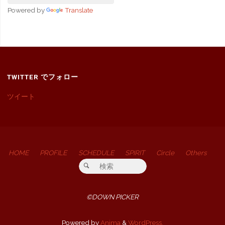
Powered by
Translate
TWITTER でフォロー
ツイート
HOME
PROFILE
SCHEDULE
SPIRIT
Circle
Others
検索対象:
検索
©DOWN PICKER
Powered by
Anima
&
WordPress.