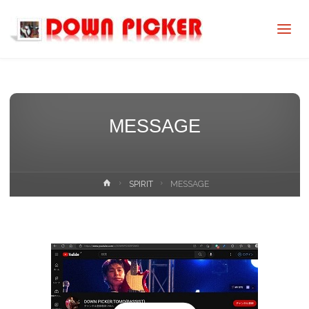
DOWN
PICKER
MESSAGE
ホ
SPIRIT
MESSAGE
ー
ム