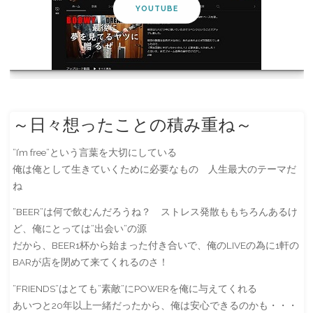
YOUTUBE
～日々想ったことの積み重ね～
”I’m free”という言葉を大切にしている
俺は俺として生きていくために必要なもの 人生最大のテーマだ
ね
”BEER”は何で飲むんだろうね？ ストレス発散ももちろんあるけ
ど、俺にとっては”出会い”の源
だから、BEER1杯から始まった付き合いで、俺のLIVEの為に1軒の
BARが店を閉めて来てくれるのさ！
”FRIENDS”はとても”素敵”にPOWERを俺に与えてくれる
あいつと20年以上一緒だったから、俺は安心できるのかも・・・