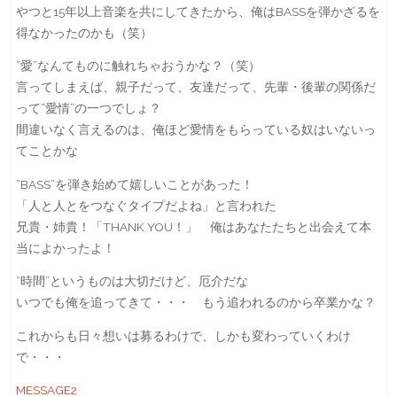
やつと15年以上音楽を共にしてきたから、俺はBASSを弾かざるを
得なかったのかも（笑）
”愛”なんてものに触れちゃおうかな？（笑）
言ってしまえば、親子だって、友達だって、先輩・後輩の関係だ
って”愛情”の一つでしょ？
間違いなく言えるのは、俺ほど愛情をもらっている奴はいないっ
てことかな
”BASS”を弾き始めて嬉しいことがあった！
「人と人とをつなぐタイプだよね」と言われた
兄貴・姉貴！「THANK YOU！」 俺はあなたたちと出会えて本
当によかったよ！
”時間”というものは大切だけど、厄介だな
いつでも俺を追ってきて・・・ もう追われるのから卒業かな？
これからも日々想いは募るわけで、しかも変わっていくわけ
で・・・
MESSAGE2