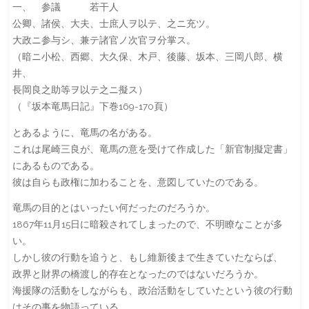
一、 参議 若干人
公卿、諸侯、大夫、士庶人ヲ以テ、之ニ充ツ。
大政ニ参与シ、兼テ諸官ノ次官ヲ分掌ス。
（暗ニ小松、西郷、大久保、木戸、後藤、坂本、三岡八郎、横
井、
長岡良之助等ヲ以テ之ニ擬ス）
（『坂本竜馬日記』下巻169-170頁）
とあるように、竜馬の名がある。
これは尾崎三良が、竜馬の意を受けて作成した「新官制擬定書」
にあるものである。
彼は自らも政権に加わることを、意図していたのである。
竜馬の目的とはいったい何だったのだろうか。
1867年11月15日に暗殺されてしまったので、不明瞭なことが多
い。
しかし彼の行動を追うと、もし維新後まで生きていたならば、
政界と財界の橋渡し的存在となったのではないだろうか。
海援隊の活動をしながらも、政治活動をしていたという彼の行動
はその事を物語っている。