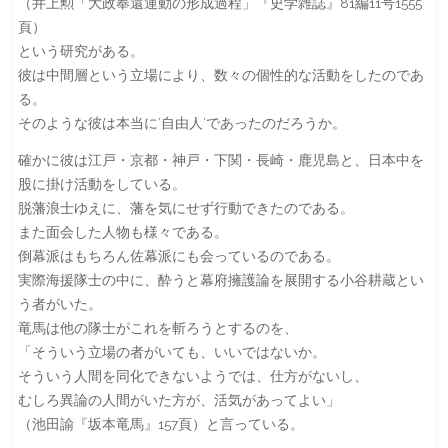
（井上勲「大政奉還運動の形成過程」『史学雑誌』81編11号1555
頁）
という研究がある。
彼は中間層という立場により、数々の個性的な活動をしたのであ
る。
そのような彼は本当に’自由人’であったのだろうか。
確かに彼は江戸・京都・神戸・下関・長崎・鹿児島と、日本中を
股に掛け活動をしている。
脱藩浪士ゆえに、藩を気にせず行動できたのである。
また面会した人物も様々である。
倒幕派はもちろん佐幕派にも会っているのである。
実際海援隊士の中に、酔うと幕府擁護論を展開する小谷耕蔵とい
う者がいた。
竜馬は他の隊士がこれを斬ろうとするのを、
「そういう立場の者がいても、いいではないか。
そういう人間を同化できないようでは、仕方がないし、
むしろ異論の人間がいた方が、活気があってよい」
（池田諭『坂本竜馬』157頁）と言っている。