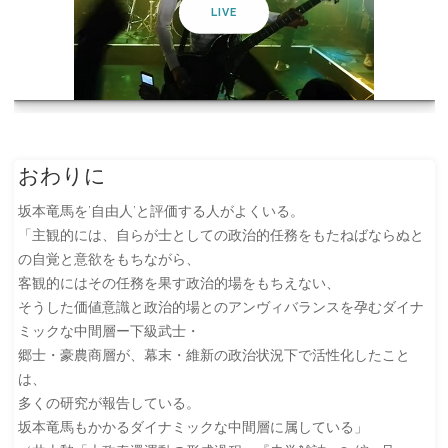
LIVE
おわりに
坂本竜馬を’自由人’と評価する人がよくいる。
「主観的には、自らが士としての政治的任務をもたねばならぬと
の自覚と意欲をもちながら、
客観的にはその任務を果す政治的場をもちえない、
そうした価値意識と政治的場とのアンヴィバランスを孕むダイナ
ミックな中間層ー下級武士・
郷士・豪農商層が、幕末・維新の政治状況下で活性化したこと
は、
多くの研究が報告している。
坂本竜馬もかかるダイナミックな中間層に属している」