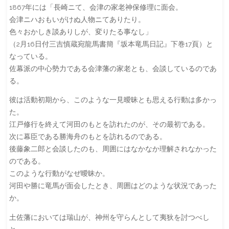
1867年には「長崎ニて、会津の家老神保修理に面会。
会津ニハおもいがけぬ人物ニてありたり。
色々おかしき談ありしが、変りたる事なし」
（2月16日付三吉慎蔵宛龍馬書簡『坂本竜馬日記』下巻17頁）と
なっている。
佐幕派の中心勢力である会津藩の家老とも、会談しているのであ
る。
彼は活動初期から、このような一見曖昧とも思える行動は多かっ
た。
江戸修行を終えて河田のもとを訪れたのが、その最初である。
次に幕臣である勝海舟のもとを訪れるのである。
後藤象二郎と会談したのも、周囲にはなかなか理解されなかった
のである。
このような行動がなぜ曖昧か。
河田や勝に竜馬が面会したとき、周囲はどのような状況であった
か。
土佐藩においては瑞山が、神州を守らんとして夷狄を討つべし