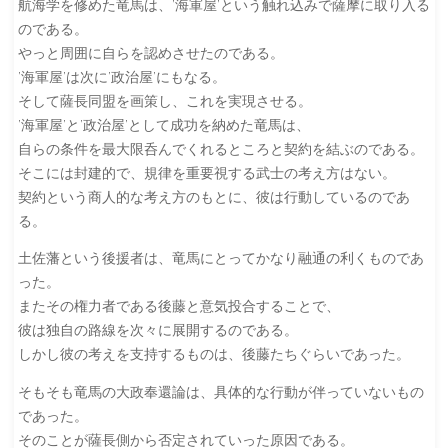
航海学を修めた竜馬は、’海軍屋’という触れ込みで薩摩に取り入る
のである。
やっと周囲に自らを認めさせたのである。
’海軍屋’は次に’政治屋’にもなる。
そして薩長同盟を画策し、これを実現させる。
’海軍屋’と’政治屋’として成功を納めた竜馬は、
自らの条件を最大限呑んでくれるところと契約を結ぶのである。
そこには封建的で、規律を重要視する武士の考え方はない。
契約という商人的な考え方のもとに、彼は行動しているのであ
る。
土佐藩という後援者は、竜馬にとってかなり融通の利くものであ
った。
またその権力者である後藤と意気投合することで、
彼は独自の路線を次々に展開するのである。
しかし彼の考えを支持するものは、後藤たちぐらいであった。
そもそも竜馬の大政奉還論は、具体的な行動が伴っていないもの
であった。
そのことが薩長側から否定されていった原因である。