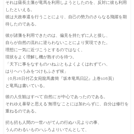
それは薩長土藩が竜馬を利用しようとしたのを、反対に彼も利用
したといえる。
彼は大政奉還を行うことにより、自己の勢力のさらなる飛躍を期
待したのである。
彼が諸藩を利用できたのは、偏見を持たずに人と接し、
自らが自然の流れに逆らわないことにより実現できた。
理想に一気に近づこうとするのではなく、
現状をよく理解し機が熟すのを待つ。
「天下に事をなすものハねぶともよくよくはれずてハ、
はりヘハうみをつけもふさず候」
（6月28日付乙女宛龍馬書簡『坂本竜馬日記』上巻108頁）
と竜馬は書いている。
彼の人生観はすべて’自然に’が中心であったのである。
それゆえ暴挙と思える’無理な’ことには加わらずに、自分は修行を
重ねるのである。
扨も扨も人間の一世ハがてんの行ぬハ元よりの事、
うんのわるいものハふろよりいでんとして、