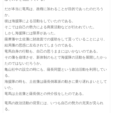
だが本当に竜馬は、政権に加わることが目的であったのだろう
か。
彼は海援隊による活動をしていたのである。
そこでは自己の勢力による商業活動などが行われていた。
しかし海援隊には限界があった。
薩摩藩や土佐藩に財政面での援助をして貰っていることにより、
結局藩の思惑に左右されてしまうのである。
竜馬自身の行動も、自己の思うままにはいかないのである。
その藩を崩壊させ、新体制のもとで海援隊の活動を展開したかっ
たのではないだろうか。
亀山社中の設立の時にも、薩長同盟という政治活動を利用してい
る。
海援隊の時も、土佐藩は薩長倒幕派の動きに乗り遅れまいとして
いた。
竜馬は土佐藩と薩長側との仲介役をしたのである。
竜馬の政治活動の背景には、いつも自己の勢力の充実が見られ
る。