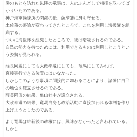
勝のもとを訪れた以降の竜馬は、人のふんどしで相撲を取ってば
かりいたのである。
神戸海軍操練所の閉鎖の後、薩摩藩に身を寄せる。
土佐藩の藩論が変わってきたところで、これを利用し海援隊を組
織する。
ついに海援隊を組織したところで、彼は暗殺されるのである。
自己の勢力を持つためには、利用できるものは利用しとこうとい
う姿勢が見られる。
薩長同盟にしても大政奉還にしても、竜馬にしてみれば、
直接実行できる位置にはいなかった。
しかしこのような事項に間接的に加わることにより、諸藩に自己
の地位を確立させるのである。
薩長同盟の結果、亀山社中が設立される。
大政奉還の結果、竜馬自身も政治活動に直接加われる体制を作り
上げようとしたのである。
よく竜馬は維新後の政権には、興味がなかったと言われている。
しかし