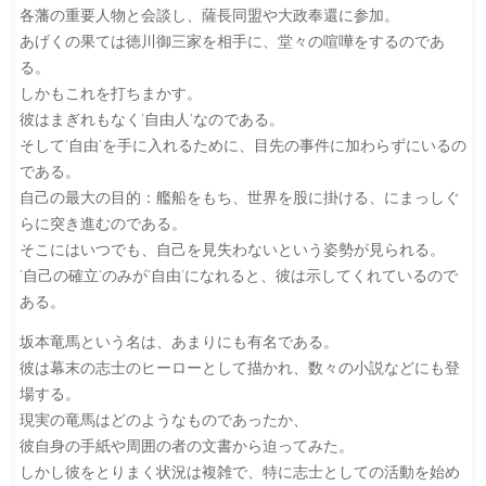
各藩の重要人物と会談し、薩長同盟や大政奉還に参加。
あげくの果ては徳川御三家を相手に、堂々の喧嘩をするのであ
る。
しかもこれを打ちまかす。
彼はまぎれもなく’自由人’なのである。
そして’自由’を手に入れるために、目先の事件に加わらずにいるの
である。
自己の最大の目的：艦船をもち、世界を股に掛ける、にまっしぐ
らに突き進むのである。
そこにはいつでも、自己を見失わないという姿勢が見られる。
’自己の確立’のみが’自由’になれると、彼は示してくれているので
ある。
坂本竜馬という名は、あまりにも有名である。
彼は幕末の志士のヒーローとして描かれ、数々の小説などにも登
場する。
現実の竜馬はどのようなものであったか、
彼自身の手紙や周囲の者の文書から迫ってみた。
しかし彼をとりまく状況は複雑で、特に志士としての活動を始め