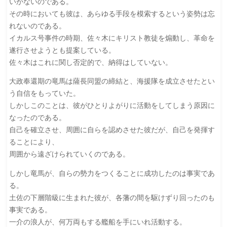
いかないのである。
その時においても彼は、あらゆる手段を模索するという姿勢は忘
れないのである。
イカルス号事件の時期、佐々木にキリスト教徒を煽動し、革命を
遂行させようとも提案している。
佐々木はこれに関し否定的で、納得はしていない。
大政奉還期の竜馬は薩長同盟の締結と、海援隊を成立させたとい
う自信をもっていた。
しかしこのことは、彼がひとりよがりに活動をしてしまう原因に
なったのである。
自己を確立させ、周囲に自らを認めさせた彼だが、自己を発揮す
ることにより、
周囲から遠ざけられていくのである。
しかし竜馬が、自らの勢力をつくることに成功したのは事実であ
る。
土佐の下層階級に生まれた彼が、各藩の間を駆けずり回ったのも
事実である。
一介の浪人が、何万両もする艦船を手にいれ活動する。