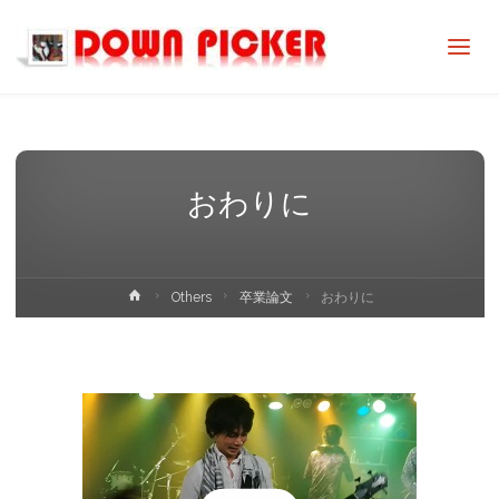
DOWN
PICKER
おわりに
ホ
Others
卒業論文
おわりに
ー
ム