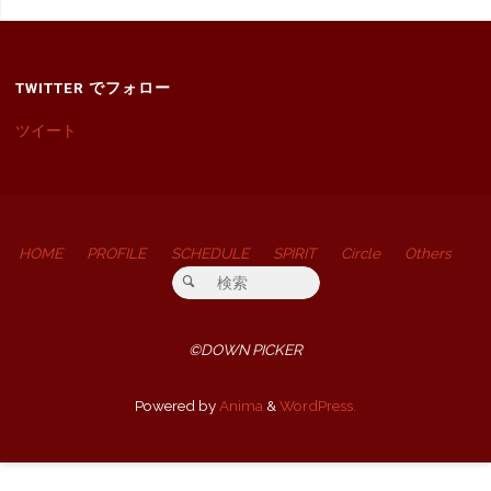
TWITTER でフォロー
ツイート
HOME
PROFILE
SCHEDULE
SPIRIT
Circle
Others
検索対象:
検索
©DOWN PICKER
Powered by
Anima
&
WordPress.