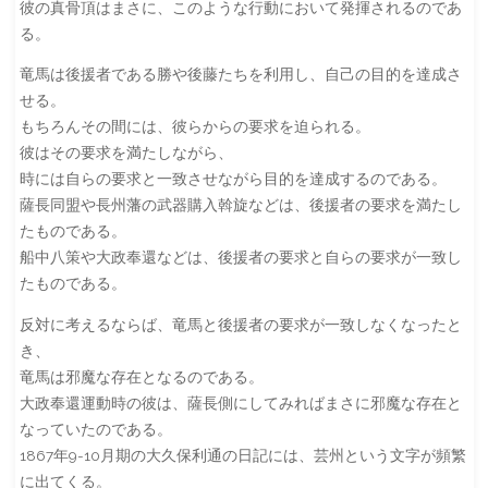
彼の真骨頂はまさに、このような行動において発揮されるのであ
る。
竜馬は後援者である勝や後藤たちを利用し、自己の目的を達成さ
せる。
もちろんその間には、彼らからの要求を迫られる。
彼はその要求を満たしながら、
時には自らの要求と一致させながら目的を達成するのである。
薩長同盟や長州藩の武器購入斡旋などは、後援者の要求を満たし
たものである。
船中八策や大政奉還などは、後援者の要求と自らの要求が一致し
たものである。
反対に考えるならば、竜馬と後援者の要求が一致しなくなったと
き、
竜馬は邪魔な存在となるのである。
大政奉還運動時の彼は、薩長側にしてみればまさに邪魔な存在と
なっていたのである。
1867年9-10月期の大久保利通の日記には、芸州という文字が頻繁
に出てくる。