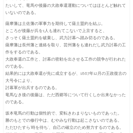
たいして、竜馬や後藤の大政奉還運動についてはほとんど触れて
いないのである。
薩摩藩は土佐藩の軍事力を期待して薩土盟約を結ぶ。
ところが後藤が兵を1人も連れてこないで上京すると、
さっそく薩土盟約を破棄し、武力討幕へ踏み切るのである。
薩摩藩は長州藩と連絡を取り、芸州藩をも連れだし武力討幕の工
作をするのである。
大政奉還の工作と、討幕の密勅を出させる工作の競争が行われた
のである。
結果的には大政奉還が先に成立するが、1867年12月の王政復古の
大号令により、
討幕軍が出兵するのである。
竜馬なき後の後藤は、ただ西郷等について行くしか出来なかった
のである。
坂本竜馬の行動は個性的で、変転きわまりないものであった。
勝のもとでの修行中は、むやみな行動は起こさないのである。
ただひたすら’時を待ち’、自己の確立のため努力するのである。