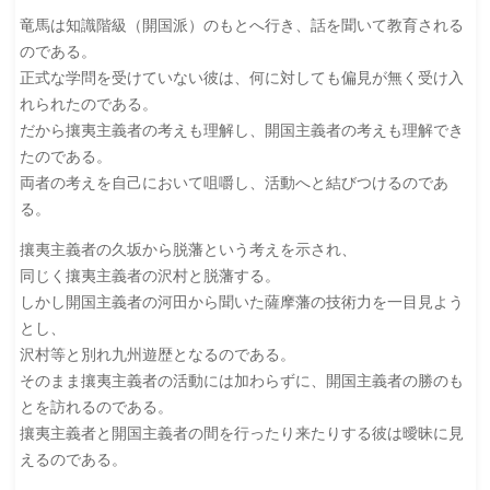
竜馬は知識階級（開国派）のもとへ行き、話を聞いて教育される
のである。
正式な学問を受けていない彼は、何に対しても偏見が無く受け入
れられたのである。
だから攘夷主義者の考えも理解し、開国主義者の考えも理解でき
たのである。
両者の考えを自己において咀嚼し、活動へと結びつけるのであ
る。
攘夷主義者の久坂から脱藩という考えを示され、
同じく攘夷主義者の沢村と脱藩する。
しかし開国主義者の河田から聞いた薩摩藩の技術力を一目見よう
とし、
沢村等と別れ九州遊歴となるのである。
そのまま攘夷主義者の活動には加わらずに、開国主義者の勝のも
とを訪れるのである。
攘夷主義者と開国主義者の間を行ったり来たりする彼は曖昧に見
えるのである。