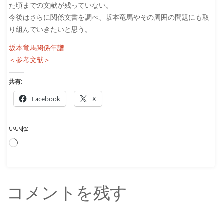
た頃までの文献が残っていない。
今後はさらに関係文書を調べ、坂本竜馬やその周囲の問題にも取
り組んでいきたいと思う。
坂本竜馬関係年譜
＜参考文献＞
共有:
Facebook
X
いいね:
読
み
込
み
コメントを残す
中…