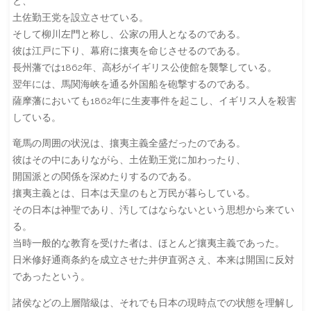
と、
土佐勤王党を設立させている。
そして柳川左門と称し、公家の用人となるのである。
彼は江戸に下り、幕府に攘夷を命じさせるのである。
長州藩では1862年、高杉がイギリス公使館を襲撃している。
翌年には、馬関海峡を通る外国船を砲撃するのである。
薩摩藩においても1862年に生麦事件を起こし、イギリス人を殺害
している。
竜馬の周囲の状況は、攘夷主義全盛だったのである。
彼はその中にありながら、土佐勤王党に加わったり、
開国派との関係を深めたりするのである。
攘夷主義とは、日本は天皇のもと万民が暮らしている。
その日本は神聖であり、汚してはならないという思想から来てい
る。
当時一般的な教育を受けた者は、ほとんど攘夷主義であった。
日米修好通商条約を成立させた井伊直弼さえ、本来は開国に反対
であったという。
諸侯などの上層階級は、それでも日本の現時点での状態を理解し