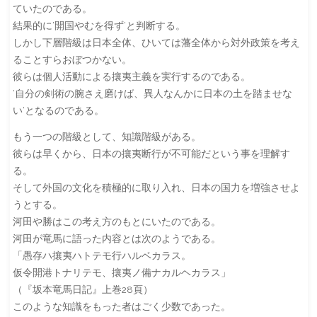
ていたのである。
結果的に’開国やむを得ず’と判断する。
しかし下層階級は日本全体、ひいては藩全体から対外政策を考え
ることすらおぼつかない。
彼らは個人活動による攘夷主義を実行するのである。
’自分の剣術の腕さえ磨けば、異人なんかに日本の土を踏ませな
い’となるのである。
もう一つの階級として、知識階級がある。
彼らは早くから、日本の攘夷断行が不可能だという事を理解す
る。
そして外国の文化を積極的に取り入れ、日本の国力を増強させよ
うとする。
河田や勝はこの考え方のもとにいたのである。
河田が竜馬に語った内容とは次のようである。
「愚存ハ攘夷ハトテモ行ハルベカラス。
仮令開港トナリテモ、攘夷ノ備ナカルヘカラス」
（『坂本竜馬日記』上巻28頁）
このような知識をもった者はごく少数であった。