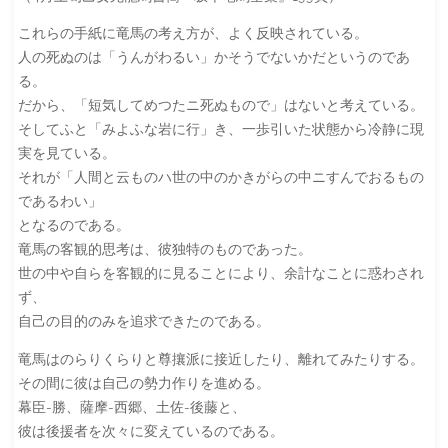
これらの手紙に竜馬の考え方が、よく反映されている。
人の死ぬのは「うんがわるい」かそうでないかだというのであ
る。
だから、「短気してめつたニ死ぬもので」はないと考えている。
そしてふと「みよふな岩に行」き、一歩引いた状態から冷静に現
実を見ている。
それが「人間と云ものハ世の中のかきがらの中ニすんでおるもの
であるわい」
となるのである。
竜馬の客観的思考は、彼独特のものであった。
世の中や自らを客観的に見ることにより、余計なことに惑わされ
ず、
自己の目的のみを追求できたのである。
竜馬はのらりくらりと尊攘派に接近したり、離れてみたりする。
その間に彼は自己の勢力作りを進める。
幕臣-勝、薩摩-西郷、土佐-後藤と、
彼は後援者を次々に変えているのである。