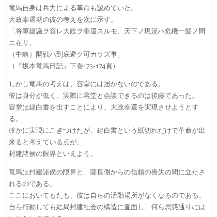
竜馬自身は兵力による革命も認めていた。
大政奉還期の彼の考えを次に示す。
「将軍建議ヲ容レ大政ヲ奉還スルモ、天下ノ現況ハ危機一髪ノ間
ニ在リ。
（中略）開戦ハ到底避ク可カラズ事」
（『坂本竜馬日記』下巻173-174頁）
しかし竜馬の考えは、容堂には届かないのである。
彼は身分が低く、実際に容堂と会談できるのは後藤であった。
容堂は建白書を出すことにより、大政奉還を実現させようとす
る。
確かに実現にこぎつけたが、建白書という紙切れだけで革命が出
来ると考えている点が、
封建諸侯の限界といえよう。
竜馬は封建諸侯の限界と、薩長側からの信頼の喪失の間に立たさ
れるのである。
ここにおいてもたも、彼は自らの活動場所がなくなるのである。
自ら行動しても結局封建社会の構造に直面し、何ら思惑通りには