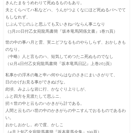
きんたまをうめわりて死ぬるものもあり。
夫とくらべてハ私などハ、うんがつよくなにほど死ぬるバヘでて
もしなれず、
じぶんでじのふと思ふても又いきねバならん事ニなり
（3月20日付乙女宛龍馬書簡『坂本竜馬関係文書』1巻71頁）
世の中の事ハ月と雲、実ニどフなるものやらしらず、おかしきも
のなり。
（中略）人と言ものハ、短気してめつたニ死ぬものでなし
（12月4日付乙女宛龍馬書簡『坂本竜馬日記』上巻263頁）
私事かの浮木の亀と申ハ何やらはなのさきにまいさがりて、
日のかげお見る事ができぬげな。
此頃、みよふな岩に行、かなぐり上りしが、
ふと四方を見渡たして思ふニ、
扨々世の中と云ものハかきがら計である。
人間と云ものハ世の中のかきがらの中ニすんでおるものであるわ
い。
おかしおかし。めで度、かしこ
（4月上旬乙女宛龍馬書簡『坂本竜馬全集』199頁）