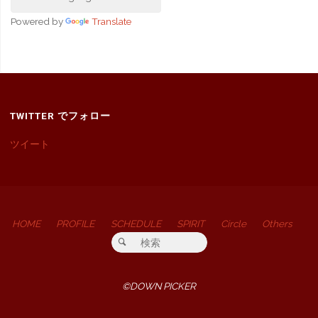
Powered by
Translate
TWITTER でフォロー
ツイート
HOME
PROFILE
SCHEDULE
SPIRIT
Circle
Others
検索対象:
検索
©DOWN PICKER