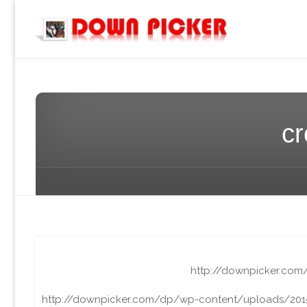
DOWN
PICKER
c
http://downpicker.com
http://downpicker.com/dp/wp-content/uploads/201