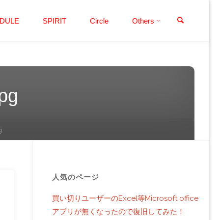
検索
DULE
SPIRIT
Circle
Others
pg
g
人気のページ
買い切りユーザーのExcel等Microsoft office
アプリが無くなったので復旧してみた！