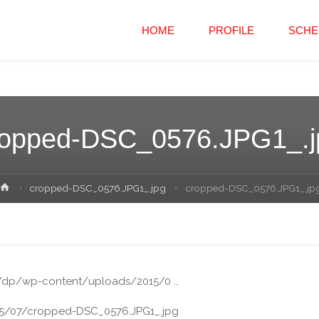
コ
HOME
PROFILE
SCHE
ン
テ
ン
ropped-DSC_0576.JPG1_.j
ツ
ホ
cropped-DSC_0576.JPG1_.jpg
cropped-DSC_0576.JPG1_.jp
へ
ー
ム
ス
キ
/dp/wp-content/uploads/2015/0 …
5/07/cropped-DSC_0576.JPG1_.jpg
ッ