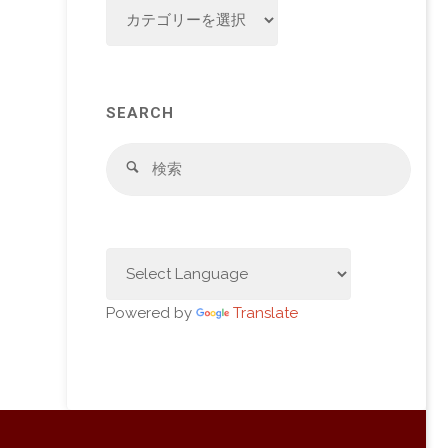
CATEGORY
SEARCH
検
検
索
索
対
象:
Powered by
Translate