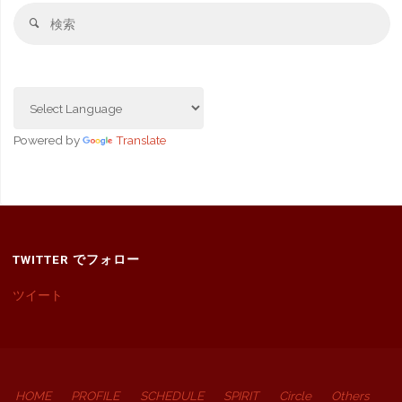
検
検
索
索
対
象
Powered by
Translate
TWITTER でフォロー
ツイート
HOME
PROFILE
SCHEDULE
SPIRIT
Circle
Others