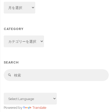
ARCHIVE
CATEGORY
CATEGORY
SEARCH
検
検
索
索
対
象
Powered by
Translate