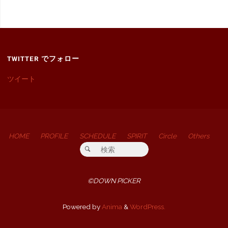
TWITTER でフォロー
ツイート
HOME
PROFILE
SCHEDULE
SPIRIT
Circle
Others
検索対象:
検索
©DOWN PICKER
Powered by
Anima
&
WordPress.