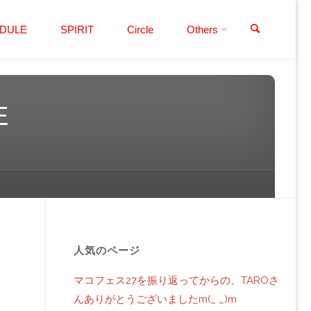
検索
DULE
SPIRIT
Circle
Others
E
人気のページ
マコフェス27を振り返ってからの、TAROさ
んありがとうございましたm(_ _)m