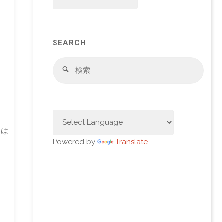
SEARCH
検
検
索
索
対
象:
Eは
Powered by
Translate