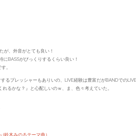
たが、外音がとても良い！
特にBASSがびっくりするくらい良い！
です。
プレッシャーもありいの、LIVE経験は豊富だがBANDでのLIV
てくれるかな？』と心配しいのｗ、ま、色々考えていた。
ｗ
tonight～(鈴木みのるテーマ曲）