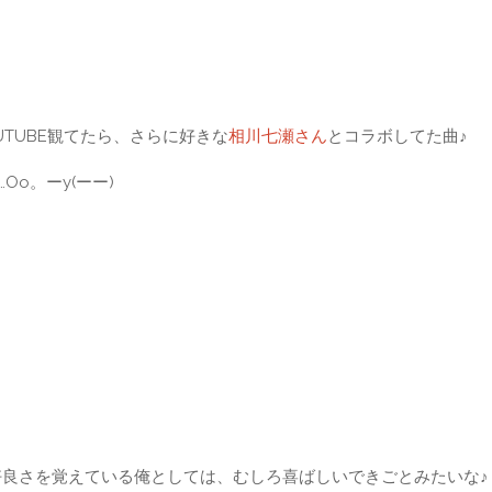
UTUBE観てたら、さらに好きな
相川七瀬さん
とコラボしてた曲♪
Oo。ーy(ーー)
に格好良さを覚えている俺としては、むしろ喜ばしいできごとみたいな♪