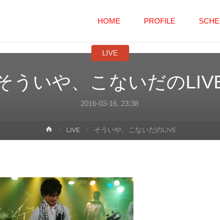
コ
HOME
PROFILE
SCHE
ン
LIVE
テ
そういや、こないだのLIV
ン
2016-03-16, 23:38
ツ
ホ
LIVE
そういや、こないだのLIVE
へ
ー
ム
ス
キ
ッ