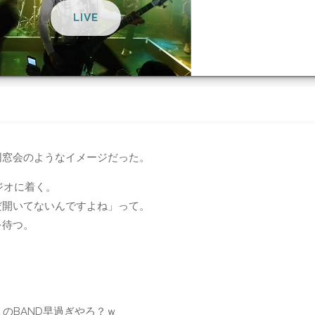
LIVE
プ
同窓会のようなイメージだった。
ジオに着く。
だ開いてないんですよね」って。
を待つ。
のBAND早過ぎやろ？ｗ