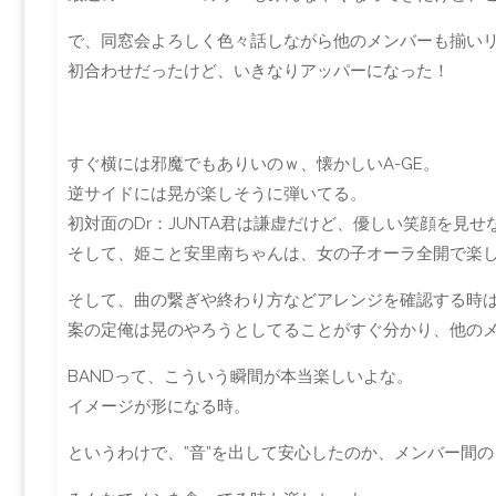
で、同窓会よろしく色々話しながら他のメンバーも揃い
初合わせだったけど、いきなりアッパーになった！
すぐ横には邪魔でもありいのｗ、懐かしいA-GE。
逆サイドには晃が楽しそうに弾いてる。
初対面のDr：JUNTA君は謙虚だけど、優しい笑顔を見
そして、姫こと安里南ちゃんは、女の子オーラ全開で楽
そして、曲の繋ぎや終わり方などアレンジを確認する時
案の定俺は晃のやろうとしてることがすぐ分かり、他の
BANDって、こういう瞬間が本当楽しいよな。
イメージが形になる時。
というわけで、”音”を出して安心したのか、メンバー間