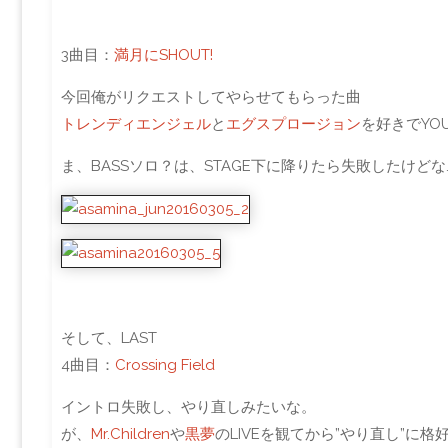
3曲目：
満月にSHOUT!
今回俺がリクエストしてやらせてもらった曲
トレンディエンジェル
と
エグスプロージョン
を好きでYO
ま、BASSソロ？は、STAGE下に降りたら失敗したけどな…
そして、LAST
4曲目：
Crossing Field
イントロ失敗し、やり直しみたいな。
が、
Mr.Children
や
黒夢
のLIVEを観てから”やり直し”