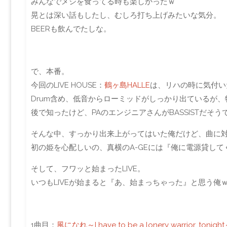
みんなでメシを食ってる時も楽しかったｗ
晃とは深い話もしたし、むしろ打ち上げみたいな気分。
BEERも飲んでたしな。
で、本番。
今回のLIVE HOUSE：
鶴ヶ島HALLE
は、リハの時に気付い
Drum含め、低音からローミッドがしっかり出ているが、
後で知ったけど、PAのエンジニアさんがBASSISTだそう
そんな中、すっかり出来上がってはいた俺だけど、曲に対する
初の姫を心配しいの、真横のA-GEには『俺に電源貸し
そして、フワッと始まったLIVE。
いつもLIVEが始まると『あ、始まっちゃった』と思う俺
1曲目：
風になれ～I have to be a lonery warrior, 