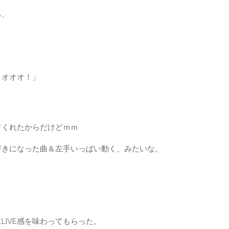
ろ、
ォオオオ！」
てくれたからだけどｍｍ
好きになった曲＆左手いっぱい動く、みたいな。
IVE感を味わってもらった。