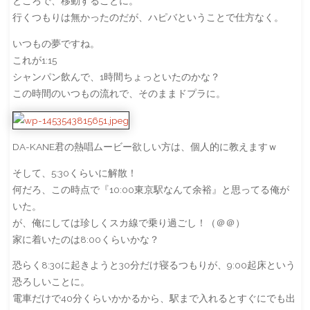
ところで、移動することに。
行くつもりは無かったのだが、ハピバということで仕方なく。
いつもの夢ですね。
これが1:15
シャンパン飲んで、1時間ちょっといたのかな？
この時間のいつもの流れで、そのままドプラに。
DA-KANE君の熱唱ムービー欲しい方は、個人的に教えますｗ
そして、5:30くらいに解散！
何だろ、この時点で『10:00東京駅なんて余裕』と思ってる俺が
いた。
が、俺にしては珍しくスカ線で乗り過ごし！（＠＠）
家に着いたのは8:00くらいかな？
恐らく8:30に起きようと30分だけ寝るつもりが、9:00起床という
恐ろしいことに。
電車だけで40分くらいかかるから、駅まで入れるとすぐにでも出