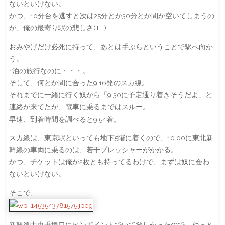
ないといけない。
かつ、10分台を逃すと次は25分とか30分とか間が空いてしまうの
が、俺の最寄り駅の悲しさ(TT)
おみやげだけ必死に持って、あとは手ぶらということで駅へ向か
う。
1泊の旅行なのに・・・。
そして、何とか間に合った9:16発のスカ線。
それまでに一緒に行く奴から「9:30に予定通り着きそうだよ」と
連絡が来てたが、電車に乗るまではスルー。
早速、到着時間を調べると9:54着。
スカ線は、東京駅といっても地下5階に着くので、10:00に東北新
幹線の車両に乗るのは、若干プレッシャーがかかる。
かつ、チケットは俺が2枚とも持ってるわけで、まずは奴に会わ
ないといけない。
そこで、
新幹線中央乗換口にピンポイントでいて欲しかったので、やっと