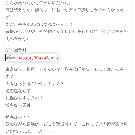
なんかあったかくて良い店だった。
俺は残念ながら熱燗は、においがダメで少ししか飲めんかった
が・・・。
まだ、半ちゃんにはなれまへん(TT)
昔懐かしい話や、その他色々楽しい話をした後で、仙台の最高の
街へ向かう♪
ザ・国分町
東京なら、銀座、じゃないな、歌舞伎町かな？もしくは、六本
木？
大阪なら新地？いや、ミナミ？
名古屋なら栄！
札幌ならすすきの！
博多なら天神！
横浜なら・・・。
残念ながら横浜は、どこも密度薄くて、これっていう街が実は無
いのね～…Oo。ーy(ーー)