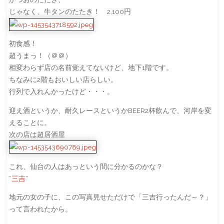
じゃなく、牛タンのたたき！ 2,100円
初食感！
超うまっ！（＠＠）
相変わらず店の名前覚えてないけど、地下1階です。
ちなみに2階もおいしい店らしい。
行列で入れんかったけど・・・。
迎え酒というか、耐久レースというかBEER2杯飲んで、河岸を変
えることに。
次の店は超居酒屋
これ、仙台の人はあっという間に分かるのかな？
”
三吉
”
地元の女の子に、この写真見せただけで「三吉行ったんだ～？」
って言われたから。