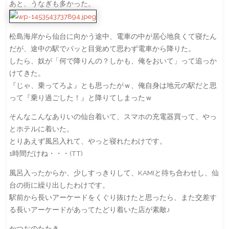
あと、うなぎも多かった。
松島海岸から仙台に向かう途中、電車の中が居心地良くて寝たん
だが、途中の駅でパッと目覚めて思わず電車から降りた。
したら、奴が「何で降りんの？しかも、俺をおいて」って追っか
けてきた。
『じゃ、乗ってろよ』とも思ったがｗ、俺自身は地元の駅だと思
って『乗り過ごした！』と降りてしまったｗ
そんなこんなありいの仙台着いて、スマホの充電器買って、やっ
とホテルに着いた。
とりあえず風呂入れて、やっと寝れたわけです。
1時間だけね・・・(TT)
風呂入ったからか、少しすっきりして、KAMIと待ち合わせし、仙
台の街に繰り出したわけです。
駅前から長いアーケードをくぐり抜けたと思ったら、また交差す
る長いアーケードがあってたどり着いた店が素敵♪
かつおのたたき、