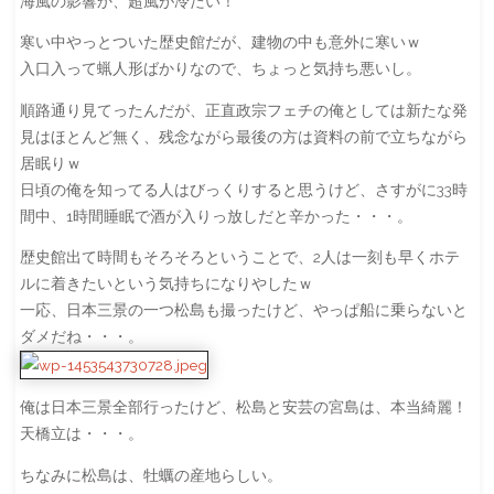
海風の影響か、超風が冷たい！
寒い中やっとついた歴史館だが、建物の中も意外に寒いｗ
入口入って蝋人形ばかりなので、ちょっと気持ち悪いし。
順路通り見てったんだが、正直政宗フェチの俺としては新たな発
見はほとんど無く、残念ながら最後の方は資料の前で立ちながら
居眠りｗ
日頃の俺を知ってる人はびっくりすると思うけど、さすがに33時
間中、1時間睡眠で酒が入りっ放しだと辛かった・・・。
歴史館出て時間もそろそろということで、2人は一刻も早くホテ
ルに着きたいという気持ちになりやしたｗ
一応、日本三景の一つ松島も撮ったけど、やっぱ船に乗らないと
ダメだね・・・。
俺は日本三景全部行ったけど、松島と安芸の宮島は、本当綺麗！
天橋立は・・・。
ちなみに松島は、牡蠣の産地らしい。