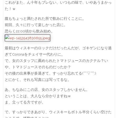
これがまた、ん十年もブレない、いつもの味で、いやあうまかっ
た！ｗ
腹もちょっと満たされた所で飲みに行くことに。
前回、久々に行って楽しかった店に。
恐らく22:00頃から飲み始め。
最初はウィスキーのロックだけだったんだが、ゴキゲンになり過
ぎてCoronaをチェイサー代わりに。
で、女のスタッフに薦められたトマトジュースのカクテル？い
や、トマトジュースそのものだったか？
その後の出来事が多過ぎて、すっかり忘れてる(￣▽￣;)
とにかく、それも写真には写ってるな。
あ、ちなみにこの店、女のスタッフしかいません。
ということは、大人なら分かりますねｗ
ま、立ってる方ですが。
で、すっかりできあがり、ウィスキーもボトル半分くらい空けた