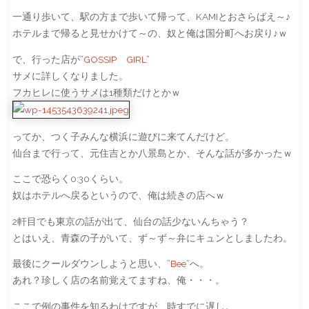
一通り歩いて、駅の方まで歩いて帰って、KAMIとおさらばえ～♪
ホテルまで帰ると見せかけて～の、奴と俺は国分町へお戻り♪ｗ
で、行った店が”
GOSSIP GIRL
”
サメに詳しくなりました。
フカヒレに使うサメは1種類だけとかｗ
ってか、つく子みんな横浜に遊びに来てんだけど。
仙台まで行って、元住吉とか八景島とか、そんな話が多かったｗ
ここで恐らく0:30くらい。
奴はホテルへ戻るというので、俺は続きの店へｗ
2軒目でも東京の話が出て、仙台の話少ないんちゃう？
とはいえ、青森の子がいて、ず～ず～弁にキュンとしましたわ。
最後にクールダウンしようと思い、”
Bee
”へ。
あれ？珍しく店の名前覚えてますね、俺・・・。
ここで例の事件を知るわけですが、時すでに遅し。