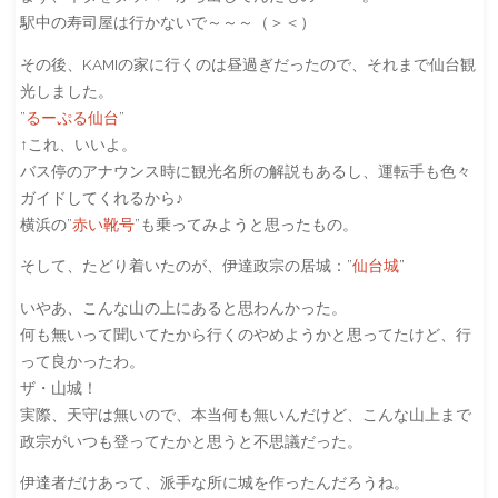
駅中の寿司屋は行かないで～～～（＞＜）
その後、KAMIの家に行くのは昼過ぎだったので、それまで仙台観
光しました。
”
るーぷる仙台
”
↑これ、いいよ。
バス停のアナウンス時に観光名所の解説もあるし、運転手も色々
ガイドしてくれるから♪
横浜の”
赤い靴号
”も乗ってみようと思ったもの。
そして、たどり着いたのが、伊達政宗の居城：”
仙台城
”
いやあ、こんな山の上にあると思わんかった。
何も無いって聞いてたから行くのやめようかと思ってたけど、行
って良かったわ。
ザ・山城！
実際、天守は無いので、本当何も無いんだけど、こんな山上まで
政宗がいつも登ってたかと思うと不思議だった。
伊達者だけあって、派手な所に城を作ったんだろうね。