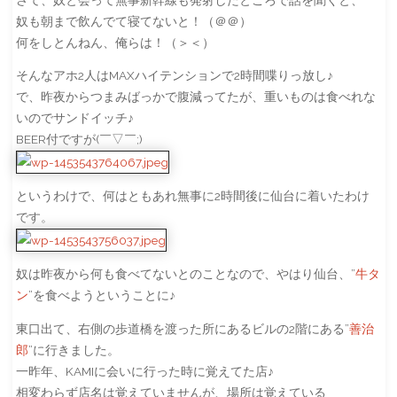
奴も朝まで飲んでて寝てないと！（＠＠）
何をしとんねん、俺らは！（＞＜）
そんなアホ2人はMAXハイテンションで2時間喋りっ放し♪
で、昨夜からつまみばっかで腹減ってたが、重いものは食べれな
いのでサンドイッチ♪
BEER付ですが(￣▽￣;)
というわけで、何はともあれ無事に2時間後に仙台に着いたわけ
です。
奴は昨夜から何も食べてないとのことなので、やはり仙台、”
牛タ
ン
”を食べようということに♪
東口出て、右側の歩道橋を渡った所にあるビルの2階にある”
善治
郎
”に行きました。
一昨年、KAMIに会いに行った時に覚えてた店♪
相変わらず店名は覚えていませんが、場所は覚えている