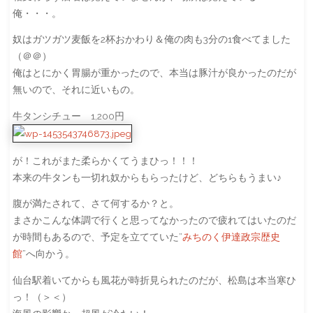
俺・・・。
奴はガツガツ麦飯を2杯おかわり＆俺の肉も3分の1食べてました
（＠＠）
俺はとにかく胃腸が重かったので、本当は豚汁が良かったのだが
無いので、それに近いもの。
牛タンシチュー 1,200円
が！これがまた柔らかくてうまひっ！！！
本来の牛タンも一切れ奴からもらったけど、どちらもうまい♪
腹が満たされて、さて何するか？と。
まさかこんな体調で行くと思ってなかったので疲れてはいたのだ
が時間もあるので、予定を立てていた”
みちのく伊達政宗歴史
館
”へ向かう。
仙台駅着いてからも風花が時折見られたのだが、松島は本当寒ひ
っ！（＞＜）