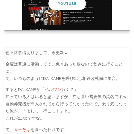
YOUTUBE
色々諸事情ありまして、今更新ｗ
金曜は普通に活動してて、色々あった週なので飲みに行くこと
に。
で、いつものようにDA-KANEを呼び出し相鉄改札前に集合。
するとDA-KANEが「
ベルワン
行く？」
知っている人はいると思いますが、立ち食い蕎麦屋の英名ですｗ
自動券売機が導入されてから行ってなかったので、乗り気になっ
た俺が、「よしっ！行こっ！」と。
これが21:30ですな。
で、
天玉そば
を食べたわけです。