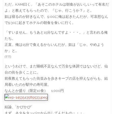
ただ、KAMI曰く、「あそこのホテルは朝食がおいしいって有名だ
よ」と教えてもらったので、『じゃ、行こうか？』と。
奴は寝るのが好きなんで、9:00に俺は起きたんだが、可哀想なん
で9:30に起きてホテルの朝食を食いに行く。
「すいません、もうあと15分なんですよ・・・。」と言われる俺
たち。
正直、俺は15分で食えるからいんだが、奴は「じゃ、やめよう
か」と。
(TT)
というわけで、まだ睡眠不足なんで万全な体調ではないけど、仙
台の街を歩くことに。
前夜教えてもらった街並みを歩きキープの店を抑えながらも、結
局着いたのが駅中の寿司屋。
なんとか盛り（限定10食） 1,000円
結論、”かぴかぴ”
まず、ネタをタッパーから出してんだもの・・・。