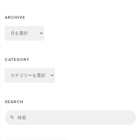
ARCHIVE
ARCHIVE
CATEGORY
CATEGORY
SEARCH
検
検
索
索
対
象