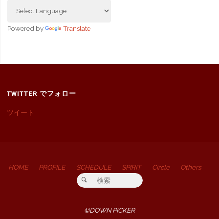
Powered by
Translate
TWITTER でフォロー
ツイート
HOME
PROFILE
SCHEDULE
SPIRIT
Circle
Others
検索対象:
検索
©DOWN PICKER