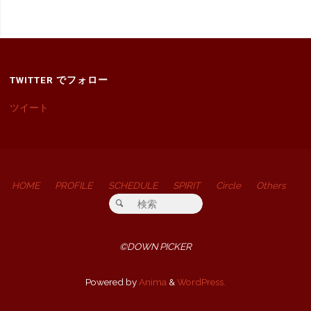
TWITTER でフォロー
ツイート
HOME
PROFILE
SCHEDULE
SPIRIT
Circle
Others
検索対象:
検索
©DOWN PICKER
Powered by
Anima
&
WordPress.