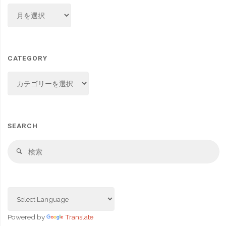
ARCHIVE
CATEGORY
CATEGORY
SEARCH
検
検
索
索
対
象
Powered by
Translate